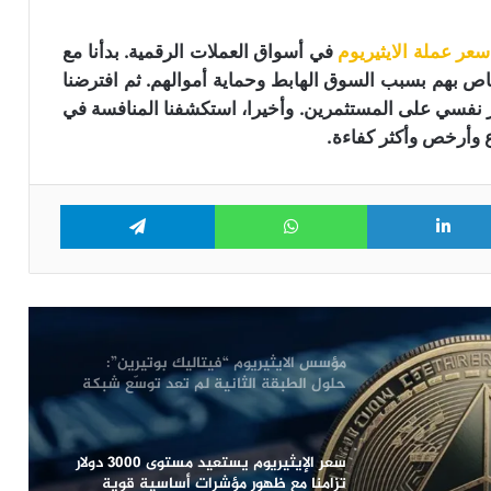
سعر عملة الايثيريوم
في أسواق العملات الرقمية. بدأنا مع
ارتفاع حجم تداول الإيثيريوم: هل هو مؤشر
ت ICOs وبيع الايثيريوم الخاص بهم بسبب السوق الهابط وحماية أموالهم. ثم افترضنا
لنجاح سعر ETH في الاختراق؟
ثير نفسي على المستثمرين. وأخيرا، استكشفنا المنافسة في
 وأرخص وأكثر كفاءة.
طفرة التحصيص (Staking) تُجفّف إمدادات
الإيثيريوم: هل تقترب لحظة الانفجار
السعري؟
Telegram
WhatsApp
LinkedIn
Tw
مؤسس الايثيريوم “فيتاليك بوتيرين” يبيع
ملايين الدولارات من ETH تزامنا مع انهيار
الأسعار
مؤسس الايثيريوم “فيتاليك بوتيرين”:
حلول الطبقة الثانية لم تعد توسّع شبكة
الايثيريوم
سعر الإيثيريوم يستعيد مستوى 3000 دولار
تزامنا مع ظهور مؤشرات أساسية قوية