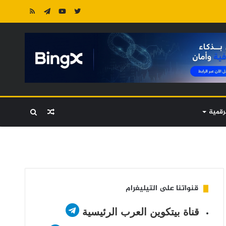
رقمية
مقال
بحث
عشوائي
عن
قنواتنا على التيليغرام
قناة بيتكوين العرب الرئيسية