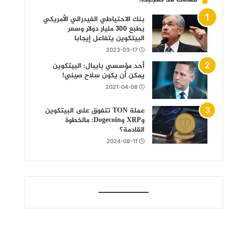
بنك الاحتياطي الفيدرالي الأمريكي
يطبع 300 مليار دولار وسعر
البيتكوين يتفاعل إيجابا
2023-03-17
أحد مؤسسي بايبال: البيتكوين
يمكن أن يكون سلاح صيني!
2021-04-08
عملة TON تتفوق على البيتكوين
وXRP وDogecoin: مالخطوة
القادمة؟
2024-08-11