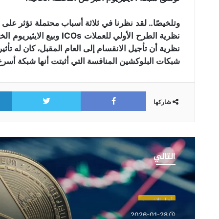
وتلخيصًا.. لقد نظرنا في ثلاثة أسباب محتملة تؤثر على
نظرية الطرح الأولي للعملا
نظرية أن تأجيل الانقسام إلى العام المقبل، كان له تأ
شبكات البلوكشين المنافسة التي أثبتت أنها شبكة أسرع
itter
Facebook
شاركها
سعر
الإيثيريوم
التالي
يستعيد
مستوى
3000
دولار
أخبار الايثيريوم
تزامنا
2026-01-28
مع