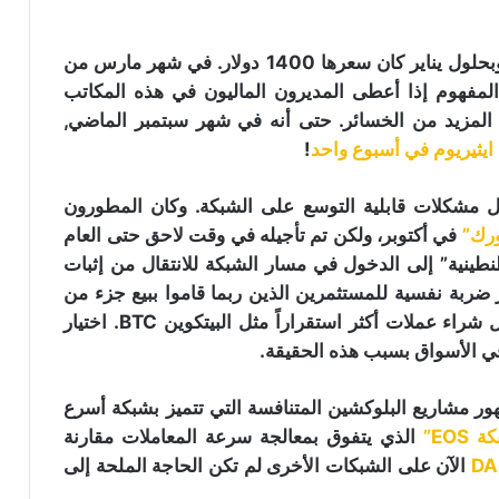
ارتفاع حجم تداول الإيثيريوم: هل هو مؤشر
في نوفمبر، بلغت قيمة الايثيريوم حوالي 300 دولار، وبحلول يناير كان سعرها 1400 دولار. في شهر مارس من
لنجاح سعر ETH في الاختراق؟
والي 700 دولار، لذلك من المفهوم إذا أعطى المديرون الماليون في هذه المكاتب
ع المزيد من الخسائر. حتى أنه في شهر سبتمبر الماضي,
!
طفرة التحصيص (Staking) تُجفّف إمدادات
الإيثيريوم: هل تقترب لحظة الانفجار
السعري؟
 مشكلات قابلية التوسع على الشبكة. وكان المطورون
ورك”
في أكتوبر، ولكن تم تأجيله في وقت لاحق حتى العام
مؤسس الايثيريوم “فيتاليك بوتيرين” يبيع
طينية” إلى الدخول في مسار الشبكة للانتقال من إثبات
ملايين الدولارات من ETH تزامنا مع انهيار
ضربة نفسية للمستثمرين الذين ربما قاموا ببيع جزء من
الأسعار
ممتلكاتهم أو التحوط ضد المزيد من الخسائر من خلال شراء عملات أكثر استقراراً مثل البيتكوين BTC. اختيار
مؤسس الايثيريوم “فيتاليك بوتيرين”:
حلول الطبقة الثانية لم تعد توسّع شبكة
الايثيريوم
ر مشاريع البلوكشين المتنافسة التي تتميز بشبكة أسرع
 EOS”
الذي يتفوق بمعالجة سرعة المعاملات مقارنة
سعر الإيثيريوم يستعيد مستوى 3000 دولار
الآن على الشبكات الأخرى لم تكن الحاجة الملحة إلى
تزامنا مع ظهور مؤشرات أساسية قوية