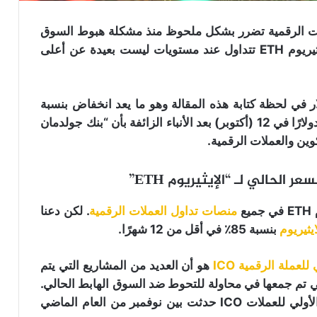
وم (ETH) في أسواق العملات الرقمية تضرر بشكل ملحوظ منذ مشكلة هبوط السوق
في فبراير الماضي. خلال هذه الفترة، كانت عملة الايثيريوم ETH تتداول عند مستويات ليست بعيدة عن أعلى
م تداول عملة الأيثيريوم ETH بسعر 203 دولار في لحظة كتابة هذه المقالة وهو ما يعد انخفاض بنسبة
85٪ من قيمة ذروتها. وانخفضت قيمتها أيضًا إلى 189 دولارًا في 12 (أكتوبر) بعد الأنباء الزائفة بأن “بنك جولدمان
 والعملات الرقمية.
ر الحالي لـ “الإيثيريوم ETH”
ع
منصات تداول العملات الرقمية
. لكن دعنا
يثيريوم
بنسبة 85٪ في أقل من 12 شهرًا.
للعملة الرقمية ICO
هو أن العديد من المشاريع التي يتم
ا بشكل جماعي تقوم بتصفية الايثيريوم ETH التي تم جمعها في محاولة للتحوط ضد السوق الهابط الحالي.
لتحديث ذاكرتنا قليلاً، نتذكر أن طفرة مشاريع الطرح الأولي للعملات ICO حدثت بين نوفمبر من العام الماضي