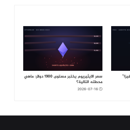
زا”
سعر الايثيريوم يختبر مستوى 1900 دولار: ماهي
محطته التالية؟
2026-07-16