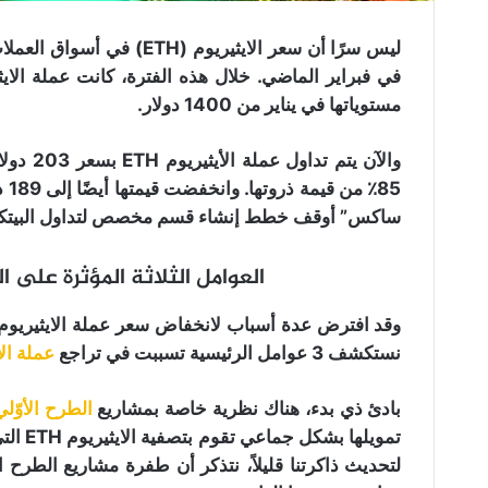
ليس سرًا أن سعر الايثيري
مستوياتها في يناير من 1400 دولار.
والآن يت
ساكس” أوقف خطط إنشاء قسم مخصص لتداول البيتكوين
العوامل الثلاثة المؤثرة على السع
وقد افترض عدة أسباب لانخفاض سعر عملة الايثيريوم ETH في جمي
نستكشف 3 عوامل الرئيسية تسببت في تراجع
عملة الا
بادئ ذي بدء، هناك نظرية خاصة بمشاريع
الطرح الأوّلي 
تمويله