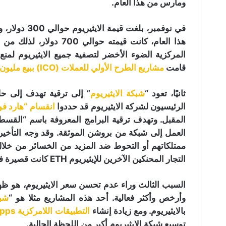
ومارس من هذا العام.
هذا العام، كانت قيمته ح
المركزية الضوء الأخضر لتصفية جميع الايثيريوم لمن
قامت
مشاريع الطرح الأولي للعملات (ICO) ببيع مليون ايثيريوم في أسبوع واحد
ثانيًا، تعود “
شبكة الايثيريوم
” إلى ترقية تهدف إلى حل
الرئيسيون لشركة الايثيريوم قد حددوا
انقسام “هارد ف
المقبل. وتهدف ترقية البرامج المعروفة باسم “القسطن
العمل إلى شبكة من بروشن الموثقة. وقد وجه التأخير 
التجار المحنكين الآخرين للإيثيريوم ETH كانت قصيرة في الأسواق بسبب هذه الحقيقة.
السبب الثالث وراء عدم تحسن سعر الايثيريوم، هو ظهو
وأرخص وأكثر فعالية. أحد هذه المشاريع مثلا هو “
شبكة
بالايثيريوم. ومع زيادة إنشاء
التطبيقات اللامركزية DApps
توسيع شبكة الايثيريوم أكبر من اللحظة الحالية.