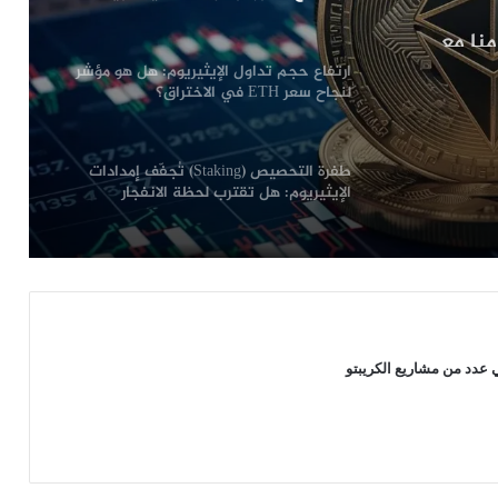
 3000 دولار تزامنا مع
ارتفاع حجم تداول الإيثيريوم: هل هو مؤشر
لنجاح سعر ETH في الاختراق؟
طفرة التحصيص (Staking) تُجفّف إمدادات
الإيثيريوم: هل تقترب لحظة الانفجار
السعري؟
مؤسس الايثيريوم “فيتاليك بوتيرين” يبيع
ملايين الدولارات من ETH تزامنا مع انهيار
الأسعار
دد من مشاريع الكريبتو
مؤسس الايثيريوم “فيتاليك بوتيرين”:
حلول الطبقة الثانية لم تعد توسّع شبكة
الايثيريوم
سعر الإيثيريوم يستعيد مستوى 3000 دولار
تزامنا مع ظهور مؤشرات أساسية قوية