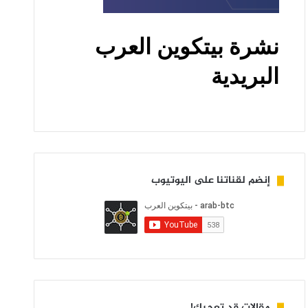
إنضم لقناتنا على اليوتيوب
مقالات قد تعجبك!