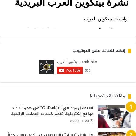
إنضم لقناتنا على اليوتيوب
مقالات قد تعجبك!
استغلال موظفي “GoDaddy” في هجمات ضد
مواقع الكترونية تقدم خدمات العملات الرقمية
2020-11-23
هل شراء “تسلا” بالبيتكوين قد يكون نفس خطأ