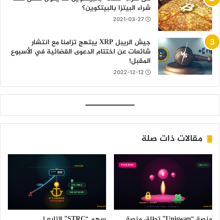
شراء البيتزا بالبيتكوين؟
2021-03-27
جيش الريبل XRP يبتهج تزامنا مع انتشار
شائعات عن اختتام الدعوى القضائية في الأسبوع
المقبل!
2022-12-12
مقالات ذات صلة
منصة “Uniswap” تطلق منصة
سهم “STRC” التابع لـ