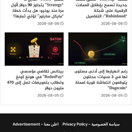
جديدة تسمح بإطلاق العملات
“Strategy” يتجاوز 90 دولار لأول
الرقمية على شبكة
مرة منذ يونيو: هل بدأت خطة
“Robinhood”: التفاصيل
“مايكل سايلور” تؤتي ثمارها؟
2026-08-06
2026-08-06
رغم انهيارها إلى أدنى مستوى
بينانس تقاضي مؤسسي
لها في 3 سنوات: محللون
“RedotPay” في هونغ كونغ
يتوقعون انتعاشة قوية لعملة
وتطالب بتعويضات تصل إلى 470
“Dogecoin”
مليون دولار
2026-08-05
2026-08-05
سياسة الخصوصية – Privacy Policy
اعلن معنا – Advertisement