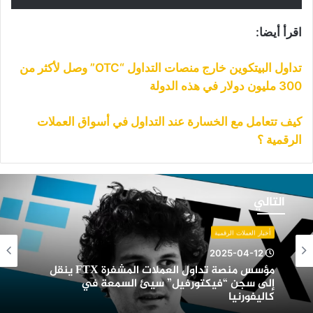
اقرأ أيضا:
تداول البيتكوين خارج منصات التداول “OTC” وصل لأكثر من
300 مليون دولار في هذه الدولة
كيف تتعامل مع الخسارة عند التداول في أسواق العملات
الرقمية ؟
ؤسس
نصة
التالي
داول
لعملات
أخبار العملات الرقمية
لمشفرة
2025-04-12
FT
مؤسس منصة تداول العملات المشفرة FTX ينقل
نقل
إلى سجن “فيكتورفيل” سيئ السمعة في
لى
كاليفورنيا
جن
فيكتورفيل”