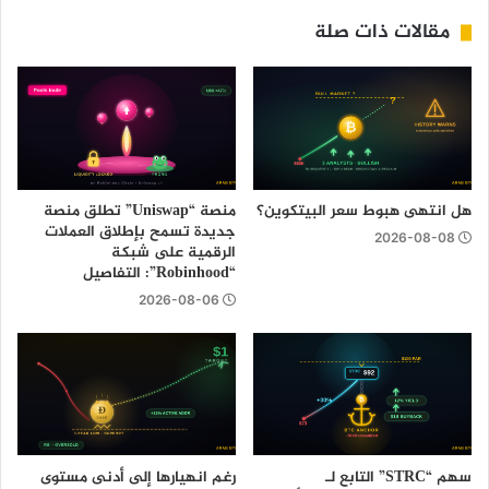
مقالات ذات صلة
هل انتهى هبوط سعر البيتكوين؟
منصة “Uniswap” تطلق منصة
جديدة تسمح بإطلاق العملات
2026-08-08
الرقمية على شبكة
“Robinhood”: التفاصيل
2026-08-06
سهم “STRC” التابع لـ
رغم انهيارها إلى أدنى مستوى