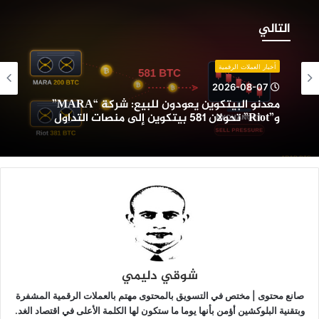
عدنو
لبيتكوين
التالي
عودون
لبيع:
ركة
أخبار العملات الرقمية
“MARA”
2026-08-07
و”Riot”
معدنو البيتكوين يعودون للبيع: شركة “MARA”
حولان
و”Riot” تحولان 581 بيتكوين إلى منصات التداول
58
يتكوين
لى
نصات
لتداول
شوقي دليمي
صانع محتوى | مختص في التسويق بالمحتوى مهتم بالعملات الرقمية المشفرة
وبتقنية البلوكشين أؤمن بأنها يوما ما ستكون لها الكلمة الأعلى في اقتصاد الغد.