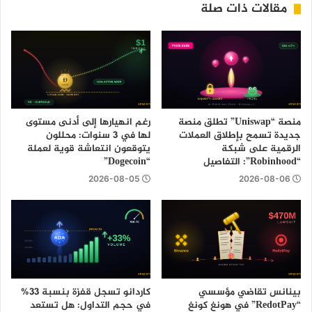
مقالات ذات صلة
منصة “Uniswap” تطلق منصة
رغم انهيارها إلى أدنى مستوى
جديدة تسمح بإطلاق العملات
لها في 3 سنوات: محللون
الرقمية على شبكة
يتوقعون انتعاشة قوية لعملة
“Robinhood”: التفاصيل
“Dogecoin”
2026-08-05
2026-08-06
بينانس تقاضي مؤسسي
كاردانو تسجل قفزة بنسبة 33%
“RedotPay” في هونغ كونغ
في حجم التداول: هل تستعد