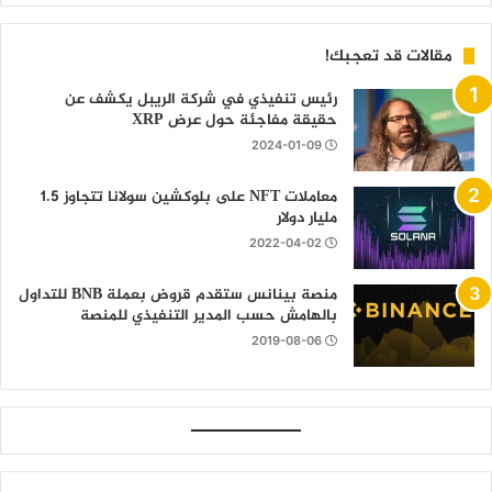
مقالات قد تعجبك!
رئيس تنفيذي في شركة الريبل يكشف عن
حقيقة مفاجئة حول عرض XRP
2024-01-09
معاملات NFT على بلوكشين سولانا تتجاوز 1.5
مليار دولار
2022-04-02
منصة بينانس ستقدم قروض بعملة BNB للتداول
بالهامش حسب المدير التنفيذي للمنصة
2019-08-06