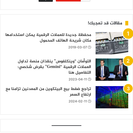
مقالات قد تعجبك!
محفظة جديدة للعملات الرقمية يمكن استخدامها
مكان شريحة الهاتف المحمول
2019-03-07
التوأمان “وينكلفوس” ينقذان منصة تداول
العملات الرقمية “Gemini” بقرض شخصي:
التفاصيل هنا
2023-04-11
تراجع ضغط بيع البيتكوين من المعدنين تزامنا مع
ارتفاع السعر
2024-02-11