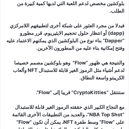
بلوكشين مخصص لدعم اللعبة التي لديها كمية كبيرة من
الطلب.
فبدلا من مجرد العثور على شبكة أخرى لتطبيقهم اللامركزي
(dapp) أو انتظار حلول تحجيم الايثيريوم، قرر مطورو
“Dapper” بناء نوع من البلوكشين الذي يمكنهم الاعتماد عليه
وفتح إمكانية بناء عليه من المطورون الآخرين.
والنتيجة هي ظهور “Flow” وهو بلوكشين مصمم خصيصا
لدعم أشياء مثل الرموز الغير قابلة للاستبدال NFT وألعاب
الكريبتو واسعة النطاق.
ستنتقل “CryptoKitties” قريبا إلى “Flow”.
مع النجاح الكبير الذي حققته الرموز الغير قابلة للاستبدال
“NBA Top Shot”، والعديد من التطبيقات الأخرى القائمة
على “Flow” وسط طفرة NFT، يمكن أن تكون “Flow”