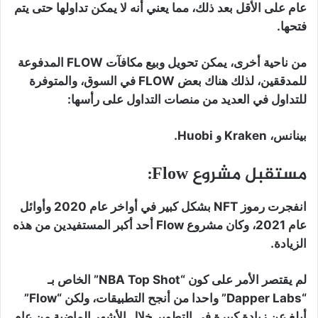
عام على الأقل بعد ذلك، مما يعني أنه لا يمكن تداولها حتى يتم
فتحها.
من ناحية أخرى، يمكن تحويل وبيع مكافآت FLOW المدفوعة
للمدققين، لذلك هناك بعض FLOW في السوق، والمتوفرة
للتداول في العديد من منصات التداول على رأسها:
بينانس، Kraken و Huobi.
مستقبل مشروع Flow:
انفجرت رموز NFT بشكل كبير في أواخر عام 2020 وأوائل
عام 2021، وكان مشروع Flow أحد أكبر المستفيدين من هذه
الزيادة.
لم يقتصر الأمر على كون “NBA Top Shot” الخاص بـ
“Dapper Labs” واحدا من أنجح التطبيقات، ولكن “Flow”
أبلغ عن زيادة كبيرة في التطوير خلال الأشهر الماضية من عام