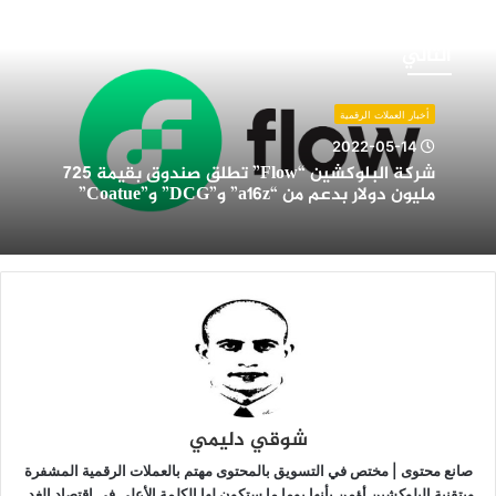
ركة
لبلوكشين
التالي
“Flow”
طلق
ندوق
أخبار العملات الرقمية
قيمة
2022-05-14
72
شركة البلوكشين “Flow” تطلق صندوق بقيمة 725
ليون
مليون دولار بدعم من “a16z” و”DCG” و”Coatue”
ولار
دعم
ن
“a16z”
و”DCG”
”Coatue”
شوقي دليمي
صانع محتوى | مختص في التسويق بالمحتوى مهتم بالعملات الرقمية المشفرة
وبتقنية البلوكشين أؤمن بأنها يوما ما ستكون لها الكلمة الأعلى في اقتصاد الغد.