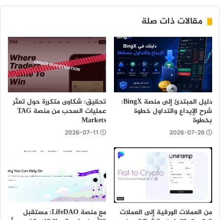
مقالات ذات صلة
دليل المبتدئ إلى منصة BingX:
تحقيق: شكاوى متكررة حول تعثّر
شرح الإيداع والتداول خطوة
عمليات السحب من منصة TAG
بخطوة
Markets
2026-07-11
2026-07-26
من العملات الورقية إلى العملات
مع منصة LifeDAO: مستقبل