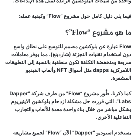
واحدة من شبكات البلوكشين الرائدة لمثل هذه الإبداعات.
فيما يلي دليل كامل حول مشروع “Flow” وكيفية عمله:
ما هو مشروع “Flow”؟
Flow عبارة عن بلوكشين مصمم للتوسع على نطاق واسع
دون استخدام تقنيات التجزئة (شاردينغ)، مما يوفر معاملات
سريعة ومنخفضة التكلفة تكون منطقية بالنسبة إلى التطبيقات
اللامركزية dapps مثل أسواق NFT وألعاب الفيديو
المشفرة.
كما ذكرنا، طُور مشروع “Flow” من طرف شركة “Dapper
Labs”، التي قررت حل مشكلة ازدحام بلوكشين الايثيريوم
بشكل مباشر من خلال بناء واحدة معدة للألعاب والتجارب
التفاعلية الأخرى.
يستخدم استوديو “Dapper” الآن “Flow” لجميع مشاريعه