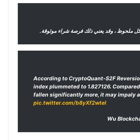
كل ملحوظ ، وقد يعني ذلك فرصة شراء موثوقة.
أسبوع حاسم ينتظر سوق الكريبتو: هل
تدفع البيانات الأمريكية العملات الرقمية
According to CryptoQuant-S2F Reversion 
إلى موجة صعود جديدة؟
index plummeted to 1.827126. Compared t
fallen significantly more, it may impaly 
توقعات سعر البيتكوين في 2026: هل
pic.twitter.com/b8yXf2wteI
يتحقق حلم 150 ألف دولار؟
عملة البيتكوين تسجّل أسوأ شهر يونيو
منذ 4 سنوات: هل ينقذها شهر يوليو؟