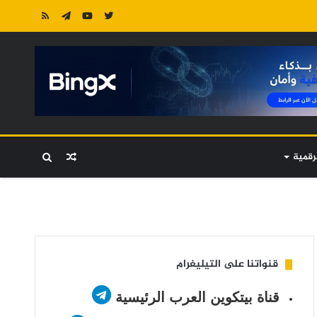
رقمية
مقال
بحث
عشوائي
عن
قنواتنا على التيليغرام
قناة بيتكوين العرب الرئيسية