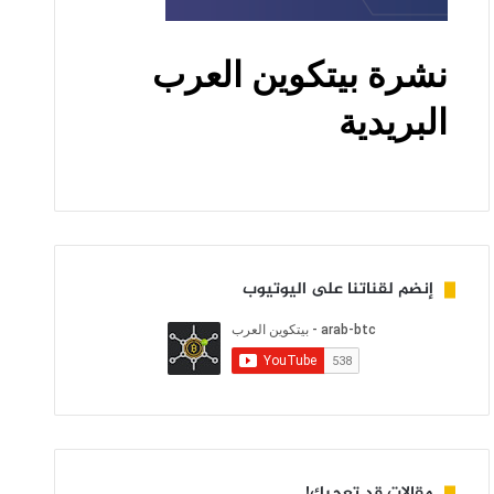
إنضم لقناتنا على اليوتيوب
مقالات قد تعجبك!