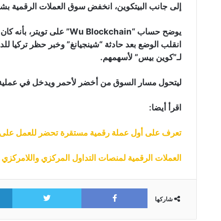
إلى جانب البيتكوين، انخفض سوق العملات الرقمية بشكل عام بنسبة 13٪ وخسر أكثر 
يوضح حساب “Wu Blockchain” ع
انقلب الوضع بعد حادثة “شينجيانغ” وخبر حظر تركيا للدف
لـ”كوين بيس” لأسهمهم.
ليتحول مسار السوق من أخضر لأحمر ويدخل في عملية ه
اقرأ أيضا:
تعرف على أول عملة رقمية مستقرة تحضر للعمل على ب
العملات الرقمية لمنصات التداول المركزي واللامركزي
itter
Facebook
شاركها