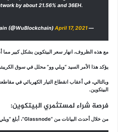
network by about 21.56% and 36EH.
April 17, 2021
— Wu Blockchain (@WuBlockchain)
مع هذه الظروف، انهار سعر البيتكوين بشكل كبير مما أ
يؤكد هذا الأمر السيد “ويلي وو” محلل في سوق الكريبتو
وبالتالي، في أعقاب انقطاع التيار الكهربائي في مقاطعة 
البيتكوين.
فرصة شراء لمستثمري البيتكوين:
من خلال أحدث البيانات من “Glassnode”، أبلغ “ويلي وو” أنه تم استرداد التجزئة بالكامل: