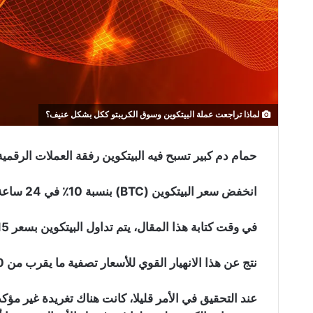
لماذا تراجعت عملة البيتكوين وسوق الكريبتو ككل بشكل عنيف؟
حمام دم كبير تسبح فيه البيتكوين رفقة العملات الرقمية 
انخفض سعر البيتكوين (BTC) بنسبة 10٪ في 24 ساعة الأخيرة ليتراجع لأقل من 55000 دولار.
في وقت كتابة هذا المقال، يتم تداول البيتكوين بسعر 55،015 دولار مع قيمة سوقية تبلغ 1.027 تريليون دولار.
نتج عن هذا الانهيار القوي للأسعار تصفية ما يقرب من 10 مليار دولار من البيتكوين في غضون ساعة واحدة.
عند التحقيق في الأمر قليلا، كانت هناك تغريدة غير م