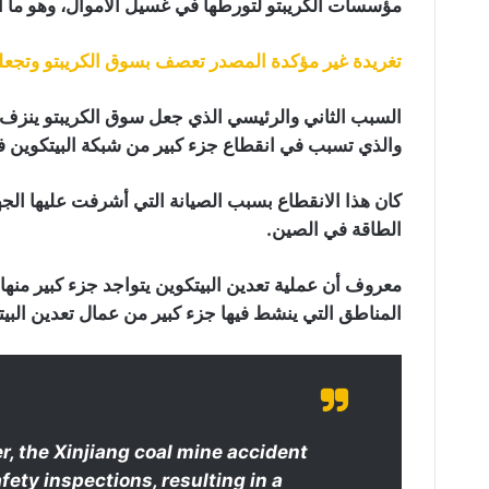
مؤسسات الكريبتو لتورطها في غسيل الأموال، وهو ما أش
تغريدة غير مؤكدة المصدر تعصف بسوق الكريبتو وتجعله يتراجع بأكث
السبب الثاني والرئيسي الذي جعل سوق الكريبتو ينزف هو
والذي تسبب في انقطاع جزء كبير من شبكة البيتكوين في غضو
كان هذا الانقطاع بسبب الصيانة التي أشرفت عليها ال
الطاقة في الصين.
معروف أن عملية تعدين البيتكوين يتواجد جزء كبير منه
المناطق التي ينشط فيها جزء كبير من عمال تعدين البيت
, the Xinjiang coal mine accident
fety inspections, resulting in a