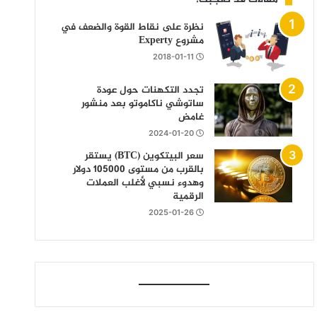
نظرة على نقاط القوة والضعف في
مشروع Experty
2018-01-11
تجدد التكهنات حول عودة
ساتوشي ناكاموتو بعد منشور
غامض
2024-01-20
سعر البيتكوين (BTC) يستقر
بالقرب من مستوى 105000 دولار
وهدوء نسبي لأغلب العملات
الرقمية
2025-01-26