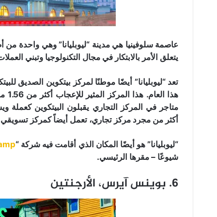
عاصمة سلوفينيا هي مدينة “ليوبليانا” وهي واحدة من أص
يتعلق الأمر بالابتكار في مجال التكنولوجيا وتبني العمل
تعد “ليوبليانا” أيضًا موطنًا لمركز بيتكوين الصديق لل
هذا ا
متاجر في المركز التجاري يقبلون البيتكوين كعملة ويس
أكثر من مجرد مركز تجاري، تعمل أيضاً كمركز تسويقي و
“ليوبليانا” هو أيضًا المكان الذي أقامت فيه شركة “
tamp
شيوعًا – مقرها الرئيسي.
6. بوينس آيرس، الأرجنتين