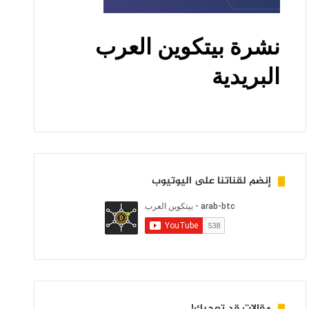
إنضم لقناتنا على اليوتيوب
مقالات قد تعجبك!