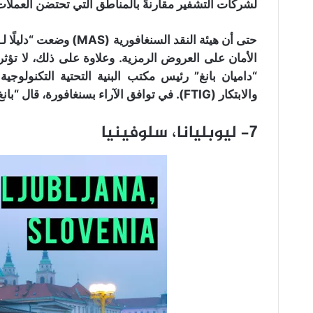
لشركات التشفير مقارنةً بالمناطق التي تحتضن العملا
حتى أن هيئة النقد السنغ
الأمان على العروض الرمزية. وعلاوة على ذلك، لا تؤثر
“داميان بانغ” رئيس مكتب البنية التحتية التكنولوج
والابتكار (FTIG). في توافق الآراء بسنغافورة، قال “بانغ” أن رموز الدفع فقط ستتأثر بالأنظمة.
7- ليوبليانا، سلوفينيا