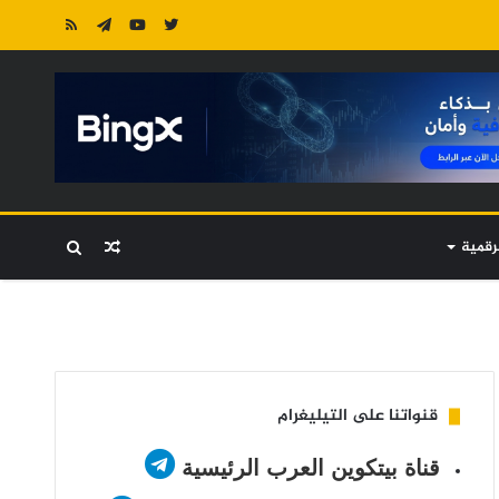
رقمية
مقال
بحث
عشوائي
عن
قنواتنا على التيليغرام
قناة بيتكوين العرب الرئيسية