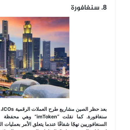
8. سنغافورة
بع
سنغافورة. كما نقلت “en
السنغافوريين نهجًا شفافًا عندما يتعلق الأمر بعمليات ا