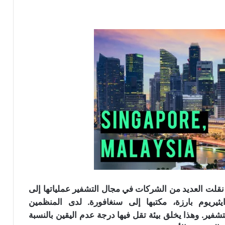
د حظر الصين مشاريع طرح العملات الرقمية ICOs، نقلت العديد من الشركات في مجال التشفير عملياتها إلى
imTok” وهي محفظة ايثيريوم بارزة، مكتبها إلى سنغافورة. لدى المنظمين
لتشفير. وهذا يخلق بيئة تقل فيها درجة عدم اليقين بالنسبة