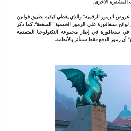
ت المشفرة الأخرى.
افورية (MAS) وضعت “دليلًا لـ عروض الرموز الرقمية” والذي يغطي كيفية تطبيق قوانين
 لوائح سنغافورة على الرموز الخدمية “المنفعة”. كما ذكر
ية في سنغافورة في إطار مجموعة التكنولوجيا المتقدمة