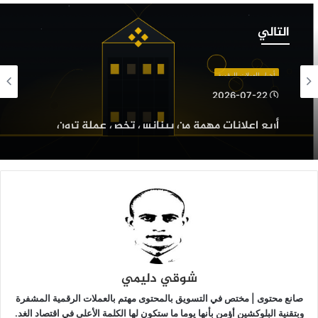
ربع
علانات
التالي
همة
ن
ينانس
أخبار العملات الرقمية
خص
2026-07-22
ملة
أخبار العملات الرقمية
أربع إعلانات مهمة من بينانس تخص عملة ترون
رون
2026-07-22
وZcash وعدد من العملات الرقمية البديلة
وZcash
عدد
ن
لعملات
لرقمية
بينانس تسجل أكبر عملية سحب للبيتكوين منذ
لبديلة
خمسة أشهر وسط عودة قوية للطلب: التفاصيل
شوقي دليمي
صانع محتوى | مختص في التسويق بالمحتوى مهتم بالعملات الرقمية المشفرة
وبتقنية البلوكشين أؤمن بأنها يوما ما ستكون لها الكلمة الأعلى في اقتصاد الغد.