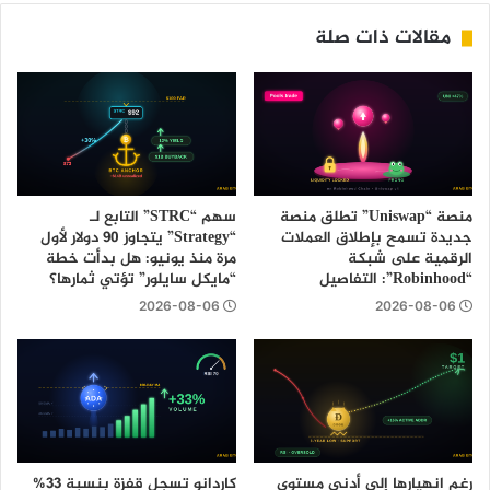
مقالات ذات صلة
منصة “Uniswap” تطلق منصة
سهم “STRC” التابع لـ
جديدة تسمح بإطلاق العملات
“Strategy” يتجاوز 90 دولار لأول
الرقمية على شبكة
مرة منذ يونيو: هل بدأت خطة
“Robinhood”: التفاصيل
“مايكل سايلور” تؤتي ثمارها؟
2026-08-06
2026-08-06
رغم انهيارها إلى أدنى مستوى
كاردانو تسجل قفزة بنسبة 33%