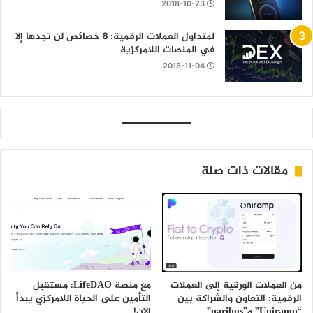
2018-10-23
لمتداول العملات الرقمية: 8 خصائص لن تجدها إلا
في المنصات اللامركزية
2018-11-04
مقالات ذات صلة
من العملات الورقية إلى العملات
مع منصة LifeDAO: مستقبل
الرقمية: التعاون والشراكة بين
التأمين على الحياة اللامركزي يبدأ
“Uniramp” و”paribus”
الآن!