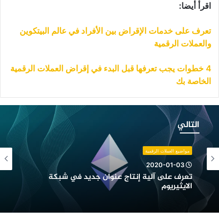
اقرأ أيضا:
تعرف على خدمات الإقراض بين الأفراد في عالم البيتكوين
والعملات الرقمية
4 خطوات يجب تعرفها قبل البدء في إقراض العملات الرقمية
الخاصة بك
عرف
لى
التالي
لية
نتاج
نوان
مواضيع العملات الرقمية
ديد
2020-01-03
ي
تعرف على آلية إنتاج عنوان جديد في شبكة
بكة
الايثيريوم
لايثيريوم