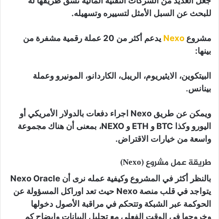
جعل العديد من الشركات التقنية المالية تشق طريقها له
للبحث عن السبل الأمثل لتسييره وتسهيله.
مشروع
Nexo
يدعم أكثر من 20 عملة رقمية مشفرة من
بينها:
البيتكوين، الايثيريوم، الريبل، الكاردانو، المونيرو وعملة
بينانس.
ويمكن عن طريق Nexo اجراء دفعات بالدولار الأمريكي أو
اليورو وكذا BTC و ETH و NEXO، بمعنى أن هناك مجموعة
واسعة من خيارات الاقتراض.
طريقة عمل مشروع (Nexo)
بالنظر أكثر في المشروع وكيفية عمله نرى أن Nexo Oracle
يتواجد في قلب منصة Nexo حيث تعد اوراكل المسؤولة عن
الحوكمة عبر الشبكة وتتحكم في مراقبة الأصول دخولها
وخروجها في الوقت الفعلي مع تحليل البيانات وايضاح كم