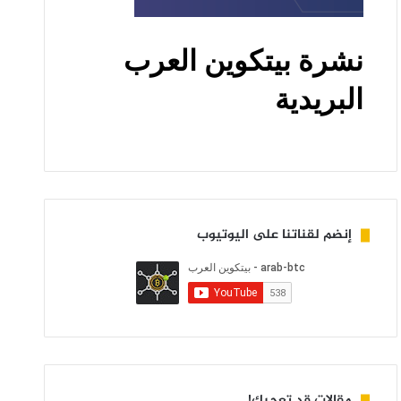
إنضم لقناتنا على اليوتيوب
مقالات قد تعجبك!