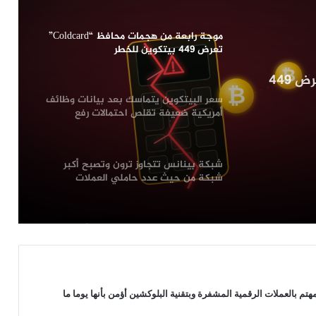
موجة رابعة من هجمات محافظ “Coldcard”
تعرض 449 بيتكوين للخطر
موجة رابعة من هجمات محافظ “Coldcard” تعرض 449
سعر البيتكوين يتماسك بعد بيانات وظائف
أمريكية ضعيفة تقلص احتمالات رفع
الفائدة في شهر سبتمبر
شبكة بينانس تتجاوز ترون وتصبح أكبر
شبكة من حيث عدد حاملي العملات
الرقمية المستقرة
معدنو البيتكوين يعودون للبيع: شركة
“MARA” و”Riot” تحولان 581 بيتكوين إلى
منصات التداول
سهم “STRC” التابع لـ “Strategy” يتجاوز
 بالعملات الرقمية المشفرة وبتقنية البلوكشين أؤمن بأنها يوما ما
90 دولار لأول مرة منذ يونيو: هل بدأت خطة