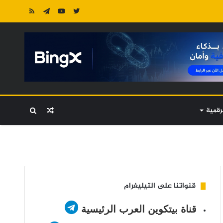
رقمية
مقال
بحث
عشوائي
عن
قنواتنا على التيليغرام
قناة بيتكوين العرب الرئيسية