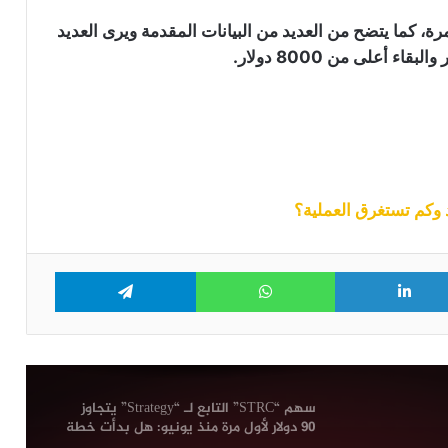
ة، كما يتضح من العديد من البيانات المقدمة ويرى العديد
موجة رابعة من هجمات محافظ “Coldcard”
أعلى من 8000 دولار.
تعرض 449 بيتكوين للخطر
سعر البيتكوين يتماسك بعد بيانات وظائف
أمريكية ضعيفة تقلص احتمالات رفع
الفائدة في شهر سبتمبر
كم تستغرق العملية؟
شبكة بينانس تتجاوز ترون وتصبح أكبر
شبكة من حيث عدد حاملي العملات
الرقمية المستقرة
Telegram
WhatsApp
LinkedIn
Tw
معدنو البيتكوين يعودون للبيع: شركة
“MARA” و”Riot” تحولان 581 بيتكوين إلى
منصات التداول
سهم “STRC” التابع لـ “Strategy” يتجاوز
90 دولار لأول مرة منذ يونيو: هل بدأت خطة
“مايكل سايلور” تؤتي ثمارها؟