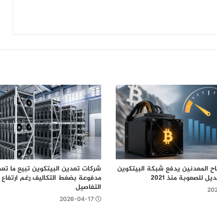
“مايكل سايلور” تؤتي ثمارها؟
موجة رابعة من هجمات محافظ “Coldcard”
تعرض 449 بيتكوين للخطر
اح المعدنين يدفع شبكة البيتكوين
شركات تعدين البيتكوين تبيع ما تع
يل للصعوبة منذ 2021
مدفوعة بضغط التكاليف رغم ارتفاع ال
التفاصيل
20
2026-04-17