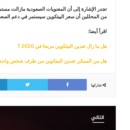
تجدر الإشارة إلى أن المعنويات الصعودية مازالت مستمر
من المحللين أن سعر البيتكوين سيستمر في دعم السعر والبقاء 
اقرأ أيضا:
هل ما زال تعدين البيتكوين مربحا في 2020 ؟
هل من الممكن تعدين البيتكوين من طرف شخص واحد و
itter
Facebook
شاركها
موجة
رابعة
التالي
من
هجمات