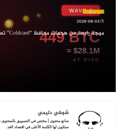
محافظ
“Coldcard”
أخبار البيتكوين
تعرض
2026-08-03
449
بيتكوين
بيتكوين للخطر
للخطر
شوقي دليمي
صانع محتوى | مختص في التسويق بالمحتوى مهتم
ستكون لها الكلمة الأعلى في اقتصاد الغد.