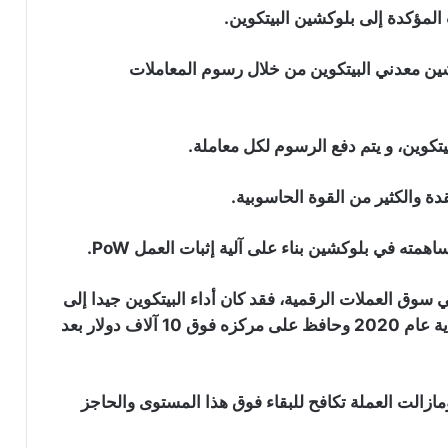
المؤكدة إلى بلوكشين البيتكوين.
كشين معدني البيتكوين من خلال رسوم المعاملات
سعر البيتكوين يتماسك بعد بيانات وظائف
أمريكية ضعيفة تقلص احتمالات رفع
الفائدة في شهر سبتمبر
ة والكثير من القوة الحاسوبية.
شبكة بينانس تتجاوز ترون وتصبح أكبر
شبكة من حيث عدد حاملي العملات
همته في بلوكشين بناء على آلية إثبات العمل PoW.
الرقمية المستقرة
 سوق العملات الرقمية، فقد كان أداء البيتكوين جيدا إلى
معدنو البيتكوين يعودون للبيع: شركة
حد ما، حيث ارتفع سعر البيتكوين بأكثر من 30٪ منذ بداية عام 2020 وحافظ على مركزه فوق 10 آلاف دولار بعد
“MARA” و”Riot” تحولان 581 بيتكوين إلى
منصات التداول
سهم “STRC” التابع لـ “Strategy” يتجاوز
تكوين لحد الساعة تحت 10000 دولار، ومازالت العملة تكافح للبقاء فوق هذا المستوى والحاجز
90 دولار لأول مرة منذ يونيو: هل بدأت خطة
“مايكل سايلور” تؤتي ثمارها؟