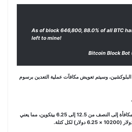
As of block 646,800, 88.0% of all BTC h
left to mine!
 البلوكشين، وسيتم تعويض مكافآت عملية التعدين برسوم
منذ آخر انقسام للبيتكوين في مايو 2020، انخفضت المكافأة إلى النصف من 12.5 إلى 6.25 بيتكوين، مما يعني