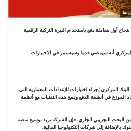
ل هنا
جاح أول معاملة دفع باستخدام الليرة التركية الرقمية
الأولى من عام 2023، صرح البنك المركزي أنه سيمضي قدما وسيستمر في الاختبارات
لبنك المركزي إجراء اختبارات للإعدادات المعمارية التي
اذ الموزع في أنظمة الدفع ودمج هذه التقنيات مع أنظمة
ن البحث التجريبي الجاري، فإن الشركة تريد توسيع منصة
شركة “Bybit” تقاضي كوريا الشمالية
و”Lazarus” بعد اختراق بقيمة 1.5 مليار
وك بالإضافة إلى شركات التكنولوجيا المالية.