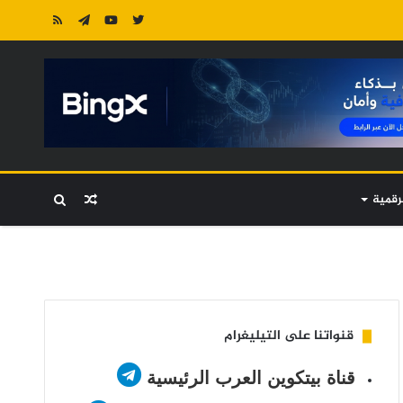
رقمية
مقال
بحث
عشوائي
عن
قنواتنا على التيليغرام
قناة بيتكوين العرب الرئيسية