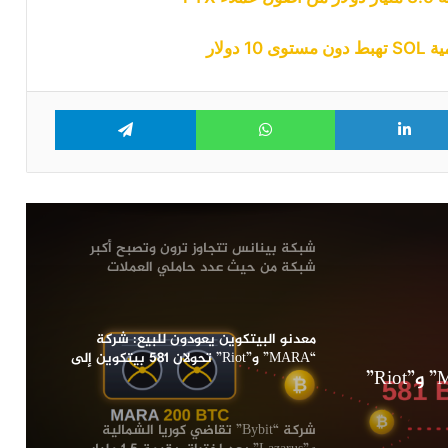
دولار
ولار
عملة CRO تهوي لأدنى مستوى لها منذ 3
سنوات بعد إلغاء “Trump Media” صفقتين
مع شركة “Crypto.com”
Telegram
WhatsApp
LinkedIn
Tw
سعر البيتكوين يتماسك بعد بيانات وظائف
أمريكية ضعيفة تقلص احتمالات رفع
الفائدة في شهر سبتمبر
شبكة بينانس تتجاوز ترون وتصبح أكبر
شبكة من حيث عدد حاملي العملات
الرقمية المستقرة
معدنو البيتكوين يعودون للبيع: شركة
“MARA” و”Riot” تحولان 581 بيتكوين إلى
معدنو البيتكوين يعودون للبيع: شركة “MARA” و”Riot”
منصات التداول
شركة “Bybit” تقاضي كوريا الشمالية