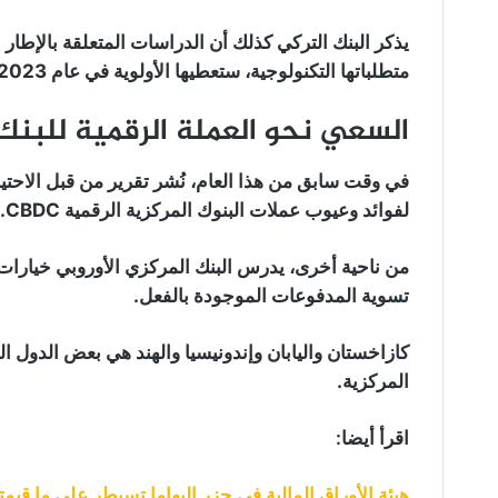
يذكر البنك التركي كذلك أن الدراسات المتعلقة بالإطار ال
متطلباتها التكنولوجية، ستعطيها الأولوية في عام 2023 بأكمله.
السعي نحو العملة الرقمية للبنك المر
في وقت سابق من هذا العام، نُشر تقرير من قبل الاحتيا
لفوائد وعيوب عملات البنوك المركزية الرقمية CBDC.
من ناحية أخرى، يدرس البنك المركزي الأوروبي خيارات 
تسوية المدفوعات الموجودة بالفعل.
كازاخستان واليابان وإندونيسيا والهند هي بعض الدول ا
المركزية.
اقرأ أيضا:
هيئة الأوراق المالية في جزر البهاما تسيطر على ما قيمته 3.5 مليار دولار من أصول عملاء 