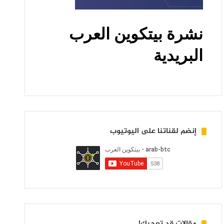
إنضم لقناتنا على اليوتيوب
مقالات قد تعجبك!