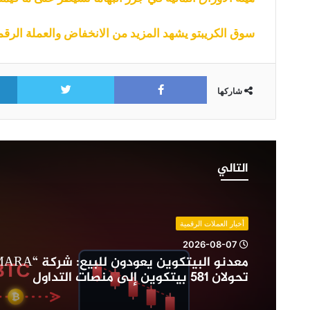
سوق الكريبتو يشهد المزيد من الانخفاض والعملة الرقمية SOL تهبط دون مستوى 10 د
itter
Facebook
شاركها
معدنو
البيتكوين
التالي
يعودون
للبيع:
شركة
“MARA”
أخبار العملات الرقمية
و”Riot”
2026-08-07
تحولان
581
تحولان 581 بيتكوين إلى منصات التداول
بيتكوين
إلى
منصات