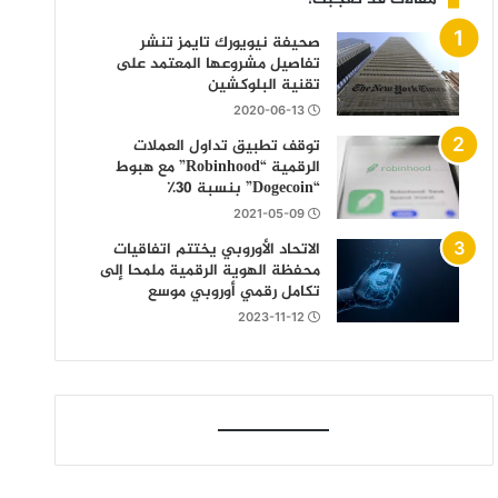
صحيفة نيويورك تايمز تنشر
تفاصيل مشروعها المعتمد على
تقنية البلوكشين
2020-06-13
توقف تطبيق تداول العملات
الرقمية “Robinhood” مع هبوط
“Dogecoin” بنسبة 30٪
2021-05-09
الاتحاد الأوروبي يختتم اتفاقيات
محفظة الهوية الرقمية ملمحا إلى
تكامل رقمي أوروبي موسع
2023-11-12