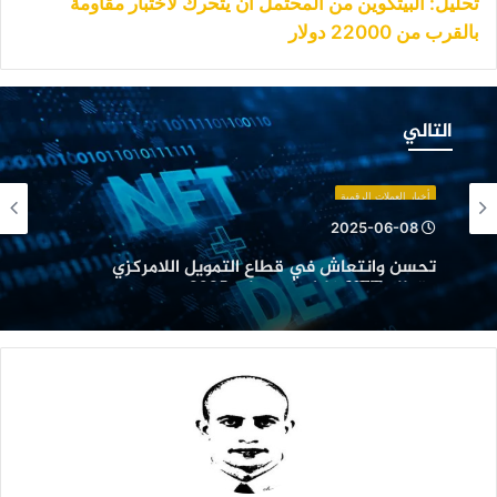
تحليل: البيتكوين من المحتمل أن يتحرك لاختبار مقاومة
بالقرب من 22000 دولار
حسن
انتعاش
التالي
ي
طاع
لتمويل
أخبار العملات الرقمية
للامركزي
2025-06-08
قطاع
أخبار العملات الرقمية
تحسن وانتعاش في قطاع التمويل اللامركزي
NF
وقطاع NFT خلال شهر مايو 2025
2025-07-12
لال
هر
ايو
202
ارتفاع قيمة الرموز الرقمية المرتبطة بـ NFT بشكل
ملحوظ ومشروع PENGU يقود الطريق