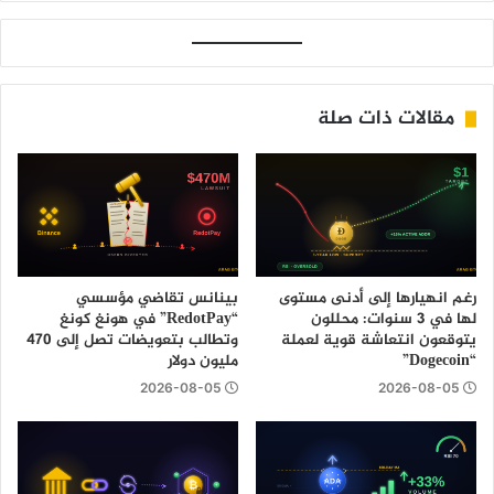
مقالات ذات صلة
رغم انهيارها إلى أدنى مستوى
بينانس تقاضي مؤسسي
لها في 3 سنوات: محللون
“RedotPay” في هونغ كونغ
يتوقعون انتعاشة قوية لعملة
وتطالب بتعويضات تصل إلى 470
“Dogecoin”
مليون دولار
2026-08-05
2026-08-05