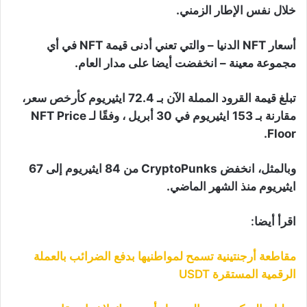
خلال نفس الإطار الزمني.
أسعار NFT الدنيا – والتي تعني أدنى قيمة NFT في أي
مجموعة معينة – انخفضت أيضا على مدار العام.
تبلغ قيمة القرود المملة الآن بـ 72.4 ايثيريوم كأرخص سعر،
مقارنة بـ 153 ايثيريوم في 30 أبريل ، وفقًا لـ NFT Price
Floor.
وبالمثل، انخفض CryptoPunks من 84 ايثيريوم إلى 67
ايثيريوم منذ الشهر الماضي.
اقرأ أيضا:
مقاطعة أرجنتينية تسمح لمواطنيها بدفع الضرائب بالعملة
الرقمية المستقرة USDT