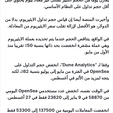
أقل حجم تداول على النظام الأساسي.
وأخبرت المنصة أيضا إن قياس حجم تداول الايثيريوم، بدلا من
الدولار، هو الأفضل لإزالة تقلب سعر الايثيريوم من المعادلة.
في الواقع، يتناقص الحجم عندما يتم تحديده بعملة الايثيريوم
وهي عملة مشفرة انخفضت بحد ذاتها بنسبة 50٪ تقريبا منذ
الأول من مايو.
وفقا لـ “Dune Analytics”، انخفض حجم التداول على
OpenSea في الفترة من مايو إلى يوليو بنسبة 62٪، لكنه
يتجه لمزيد من الألم في أغسطس.
في الوقت نفسه، انخفض عدد مستخدمي OpenSea اليومي
من 58870 في 9 يناير إلى 23620 فقط في 27 أغسطس.
انخفضت المعاملات اليومية من 137500 إلى 53300 فقط