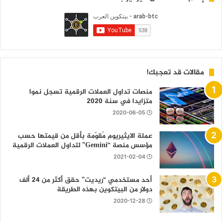
مقالات قد تعجبك!
منصات تداول العملات الرقمية تسجل نموا
متزايدا في سنة 2020
2020-06-05
عملة الايثيريوم مُقوّمة بأقل من قيمتها حسب
مؤسس منصة “Gemini” لتداول العملات الرقمية
2021-02-04
أحد مستخدمي “ريديت” حقق أكثر من 24 ألف
دولار من البيتكوين بهذه الطريقة
2020-12-28