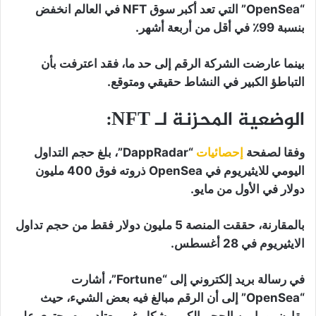
“OpenSea” التي تعد أكبر سوق NFT في العالم انخفض
بنسبة 99٪ في أقل من أربعة أشهر.
بينما عارضت الشركة الرقم إلى حد ما، فقد اعترفت بأن
التباطؤ الكبير في النشاط حقيقي ومتوقع.
الوضعية المحزنة لـ NFT:
وفقا لصفحة
إحصائيات
“DappRadar”، بلغ حجم التداول
اليومي للايثيريوم في OpenSea ذروته فوق 400 مليون
دولار في الأول من مايو.
بالمقارنة، حققت المنصة 5 مليون دولار فقط من حجم تداول
الايثيريوم في 28 أغسطس.
في رسالة بريد إلكتروني إلى “Fortune”، أشارت
“OpenSea” إلى أن الرقم مبالغ فيه بعض الشيء، حيث
يقارن يوما من الحجم الكبير بشكل غير معتاد بيوم يحتوي على