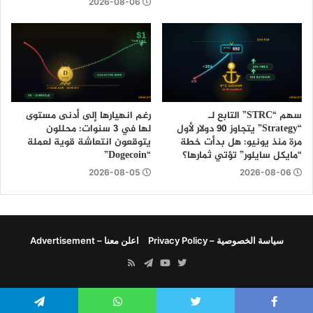
2026-08-06
سهم “STRC” التابع لـ
رغم انهيارها إلى أدنى مستوى
“Strategy” يتجاوز 90 دولار لأول
لها في 3 سنوات: محللون
مرة منذ يونيو: هل بدأت خطة
يتوقعون انتعاشة قوية لعملة
“مايكل سايلور” تؤتي ثمارها؟
“Dogecoin”
2026-08-05
2026-08-06
سياسة الخصوصية – Privacy Policy
اعلن معنا – Advertisement