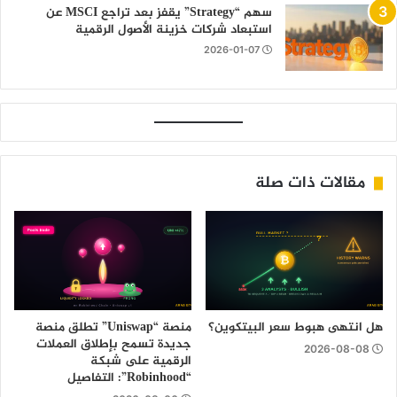
سهم “Strategy” يقفز بعد تراجع MSCI عن
استبعاد شركات خزينة الأصول الرقمية
2026-01-07
مقالات ذات صلة
هل انتهى هبوط سعر البيتكوين؟
منصة “Uniswap” تطلق منصة
جديدة تسمح بإطلاق العملات
2026-08-08
الرقمية على شبكة
“Robinhood”: التفاصيل