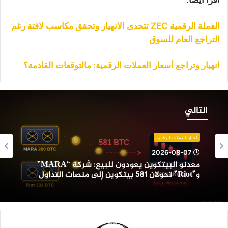
العملة الرقمية ZEC تتحدى الانهيار وتحقق مكاسب لافتة رغم
التراجع العام للسوق
انهيار وتراجع أسعار العملات الرقمية: مالتوقعات القادمة؟
عدنو
لبيتكوين
التالي
عودون
لبيع:
ركة
أخبار العملات الرقمية
“MARA”
2026-08-07
و”Riot”
معدنو البيتكوين يعودون للبيع: شركة “MARA”
حولان
و”Riot” تحولان 581 بيتكوين إلى منصات التداول
58
يتكوين
لى
نصات
لتداول