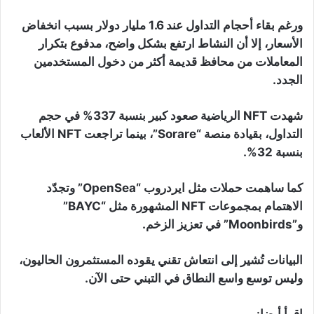
ورغم بقاء أحجام التداول عند 1.6 مليار دولار بسبب انخفاض
الأسعار، إلا أن النشاط ارتفع بشكل واضح، مدفوع بتكرار
المعاملات من محافظ قديمة أكثر من دخول المستخدمين
الجدد.
شهدت NFT الرياضية صعود كبير بنسبة 337% في حجم
التداول، بقيادة منصة “Sorare”، بينما تراجعت NFT الألعاب
بنسبة 32%.
كما ساهمت حملات مثل ايردروب “OpenSea” وتجدّد
الاهتمام بمجموعات NFT المشهورة مثل “BAYC”
و”Moonbirds” في تعزيز الزخم.
البيانات تُشير إلى انتعاش تقني يقوده المستثمرون الحاليون،
وليس توسع واسع النطاق في التبني حتى الآن.
اقرأ أيضا: