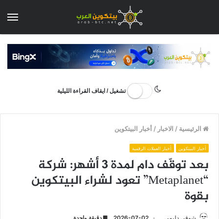
الق
تشغيل / ايقاف القراءة الليلية
الرئيسية
/
الاخبار
/
أخبار البيتكوين
أخبار البيتكوين
أخبار العملات الرقمية
بعد توقّف دام لمدة 3 أشهر: شركة
“Metaplanet” تعود لشراء البيتكوين
بقوة
شوقي دليمي
2026-07-02
دقيقة واحدة