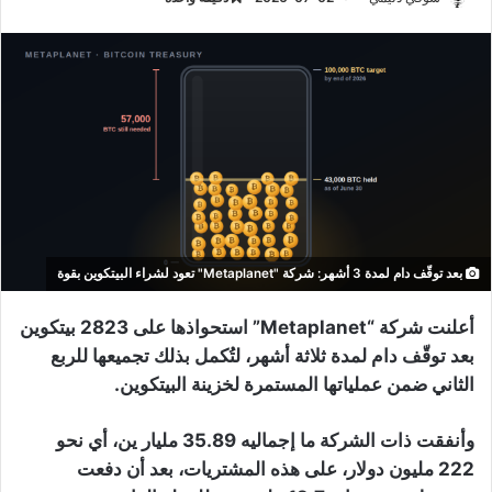
بعد توقّف دام لمدة 3 أشهر: شركة "Metaplanet" تعود لشراء البيتكوين بقوة
أعلنت شركة “Metaplanet” استحواذها على 2823 بيتكوين
بعد توقّف دام لمدة ثلاثة أشهر، لتُكمل بذلك تجميعها للربع
الثاني ضمن عملياتها المستمرة لخزينة البيتكوين.
وأنفقت ذات الشركة ما إجماليه 35.89 مليار ين، أي نحو
222 مليون دولار، على هذه المشتريات، بعد أن دفعت