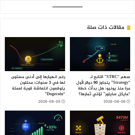
مقالات ذات صلة
سهم “STRC” التابع لـ
رغم انهيارها إلى أدنى مستوى
“Strategy” يتجاوز 90 دولار لأول
لها في 3 سنوات: محللون
مرة منذ يونيو: هل بدأت خطة
يتوقعون انتعاشة قوية لعملة
“مايكل سايلور” تؤتي ثمارها؟
“Dogecoin”
2026-08-05
2026-08-06