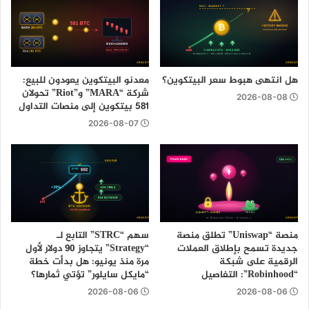
هل انتهى هبوط سعر البيتكوين؟
معدنو البيتكوين يعودون للبيع:
شركة “MARA” و”Riot” تحولان
2026-08-08
581 بيتكوين إلى منصات التداول
2026-08-07
منصة “Uniswap” تطلق منصة
سهم “STRC” التابع لـ
جديدة تسمح بإطلاق العملات
“Strategy” يتجاوز 90 دولار لأول
الرقمية على شبكة
مرة منذ يونيو: هل بدأت خطة
“Robinhood”: التفاصيل
“مايكل سايلور” تؤتي ثمارها؟
2026-08-06
2026-08-06