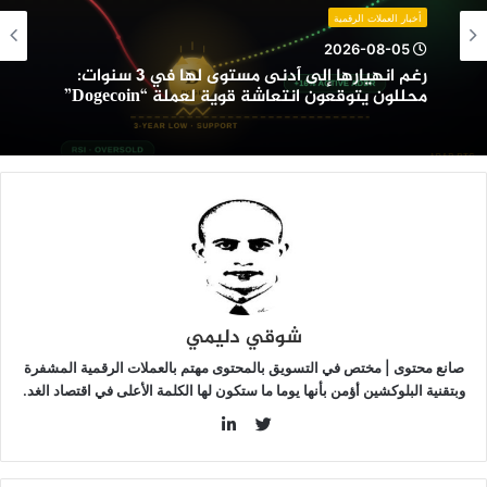
ستوى
أخبار العملات الرقمية
ها
2026-08-05
ي
رغم انهيارها إلى أدنى مستوى لها في 3 سنوات:
محللون يتوقعون انتعاشة قوية لعملة “Dogecoin”
نوات:
حللون
توقعون
نتعاشة
وية
عملة
“Dogecoi
شوقي دليمي
صانع محتوى | مختص في التسويق بالمحتوى مهتم بالعملات الرقمية المشفرة
وبتقنية البلوكشين أؤمن بأنها يوما ما ستكون لها الكلمة الأعلى في اقتصاد الغد.
LinkedIn
Twitter