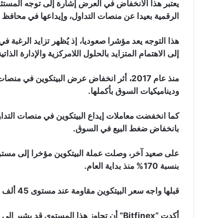
يعتبر هذا الانخفاض في العرض إشارة إلى توجه المستثم
الرقمية بعيدا عن منصات التداول، وإيداعها في محافظ ب
هذا التوجه يعد مؤشرا صعوديا، إذ يُظهر تزايد الرغبة في
إلى الاهتمام المتزايد بالحلول اللامركزية والإدارة الذاتي
منذ عام 2017، أثر انخفاض عرض البيتكوين في
وديناميكيات السوق بأكملها.
كما انخفضت معاملات إيداع البيتكوين في منصات التداو
بانخفاض ضغط البيع في السوق.
بنسبة 170% منذ بداية العام.
قبلها واجه سعر البيتكوين مقاومة عند مستوى 45 ألف دولار، وفقا لبيانات CoinMarketCap.
أكدت “Bitfinex” أن تجاوز هذا المستوى قد 