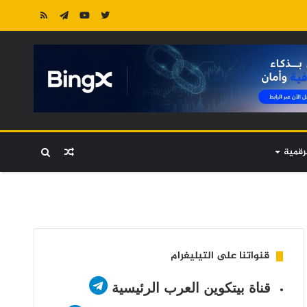
رقمية
مقال
بحث
عشوائي
عن
قنواتنا على التيليغرام
قناة بيتكوين العرب الرئيسية