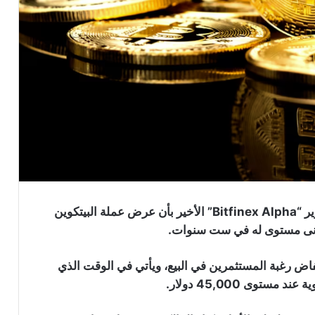
في تطور ملحوظ في سوق العملات المشفرة، أفاد تقرير “Bitfinex Alpha” الأخير بأن عرض عملة البيتكوين
اض رغبة المستثمرين في البيع، ويأتي في الوقت الذي
وى 45,000 دولار.