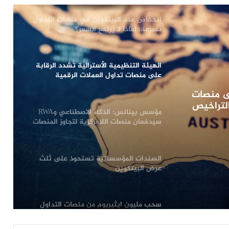
انخفاض عدد البيتكوين في منصات التداول
بسرعة: لماذا لا يرتفع السعر؟
الهيئة التنظيمية الأسترالية تُشدد الرقابة
على منصات تداول العملات الرقمية
الخاملة وتدعو لسحب التراخيص
لى منصات
التراخيص
مؤسس بينانس: الذكاء الاصطناعي وRWA
سيدفعان منصات اللامركزية لتجاوز المنصات
المركزية
السندات المؤسساتية تستحوذ على ثلث
عرض البيتكوين
سحب مليون ايثيريوم من منصات التداول
في شهر واحد: ما الذي يحدث؟