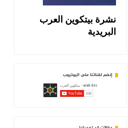
إنضم لقناتنا على اليوتيوب
مقالات قد تعجبك!