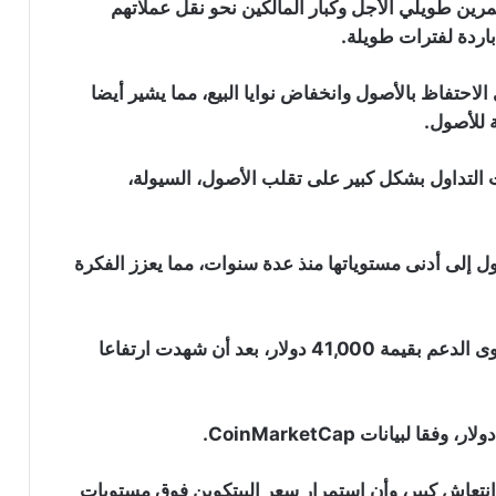
رين طويلي الأجل وكبار المالكين نحو نقل عملاتهم
اردة لفترات طويلة.
 الاحتفاظ بالأصول وانخفاض نوايا البيع، مما يشير أيضا
ة للأصول.
 منصات التداول بشكل كبير على تقلب الأصول، السيولة،
مؤسس بينانس: الذكاء الاصطناعي وRWA
سيدفعان منصات اللامركزية لتجاوز المنصات
ل إلى أدنى مستوياتها منذ عدة سنوات، مما يعزز الفكرة
المركزية
السندات المؤسساتية تستحوذ على ثلث
على صعيد آخر، وصلت عملة البيتكوين مؤخرا إلى مستوى الدعم بقيمة 41,000 دولار، بعد أن شهدت ارتفاعا
عرض البيتكوين
سحب مليون ايثيريوم من منصات التداول
في شهر واحد: ما الذي يحدث؟
يشير إلى انتعاش كبير، وأن استمرار سعر البيتكوين فوق مستويات