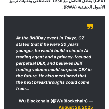
(CEX) بفضل التكامل مع الذكاء الاصطناعي وتقنيات ترميز
الأصول الحقيقية (RWA).
At the BNBDay event in Tokyo, CZ
stated that if he were 20 years
younger, he would build a simple AI
trading agent and a privacy-focused
perpetual DEX, and believes DEX
trading volume could surpass CEX in
the future. He also mentioned that
the next breakthroughs could come
from…
— Wu Blockchain (@WuBlockchain)
August 29, 2025