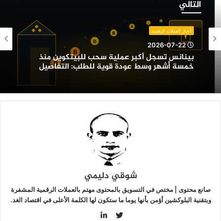
التالي
كبر
ملية
حب
أخبار العملات الرقمية
لبيتكوين
2026-07-22
نذ
بينانس تسجل أكبر عملية سحب للبيتكوين منذ
مسة
خمسة أشهر وسط عودة قوية للطلب: التفاصيل
شهر
سط
ودة
وية
لطلب:
لتفاصيل
شوقي دليمي
صانع محتوى | مختص في التسويق بالمحتوى مهتم بالعملات الرقمية المشفرة
وبتقنية البلوكشين أؤمن بأنها يوما ما ستكون لها الكلمة الأعلى في اقتصاد الغد.
LinkedIn