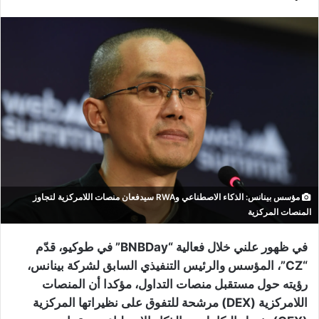
مؤسس بينانس: الذكاء الاصطناعي وRWA سيدفعان منصات اللامركزية لتجاوز
المنصات المركزية
في ظهور علني خلال فعالية “BNBDay” في طوكيو، قدّم
“CZ”، المؤسس والرئيس التنفيذي السابق لشركة بينانس،
رؤيته حول مستقبل منصات التداول، مؤكدا أن المنصات
اللامركزية (DEX) مرشحة للتفوق على نظيراتها المركزية