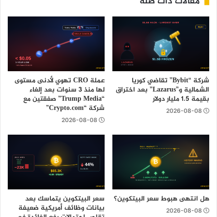
مقالات ذات صلة
شركة “Bybit” تقاضي كوريا
عملة CRO تهوي لأدنى مستوى
الشمالية و”Lazarus” بعد اختراق
لها منذ 3 سنوات بعد إلغاء
بقيمة 1.5 مليار دولار
“Trump Media” صفقتين مع
شركة “Crypto.com”
2026-08-08
2026-08-08
هل انتهى هبوط سعر البيتكوين؟
سعر البيتكوين يتماسك بعد
بيانات وظائف أمريكية ضعيفة
2026-08-08