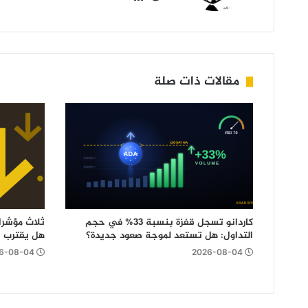
Twitter
مقالات ذات صلة
كاردانو تسجل قفزة بنسبة 33% في حجم
ثلاث مؤشرا
التداول: هل تستعد لموجة صعود جديدة؟
هل يقترب اختبار 
6-08-04
2026-08-04