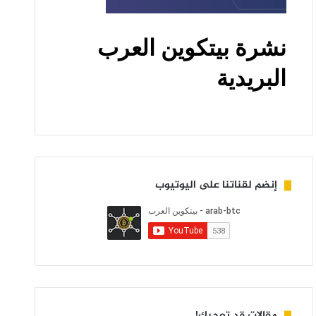
إنضم لقناتنا على اليوتيوب
مقالات قد تعجبك!