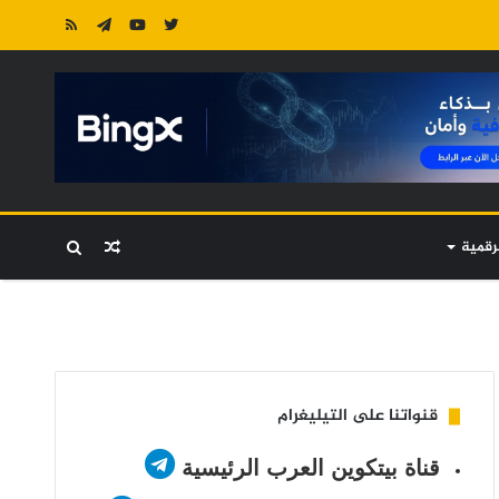
رقمية
مقال
بحث
عشوائي
عن
قنواتنا على التيليغرام
قناة بيتكوين العرب الرئيسية