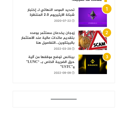
تحديد الموعد النهائي لـ إختبار
شبكة الايثيريوم 2.0 المنتظرة
2020-07-22
زوجان يخدعان مستثمر بوعده
بتقديم عائدات عالية عند الاستثمار
بالبيتكوين…التفاصيل هنا
2022-03-28
بينانس توضح موقفها من آلية
حرق الضريبة الخاص بـ “LUNC”
و”USTC”
2022-09-09