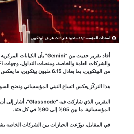
السندات المؤسساتية تستحوذ على ثلث عرض البيتكوين
أفاد تقرير حديث من “Gemini” بأن 
من البيتكوين، بما يعادل 6.15 مليون بيتكوين، ما يعكس نمو بنسبة 924% خلال العقد الماضي.
هذا التركّز يعكس اتساع التبني المؤسساتي ونضج السو
التقرير، الذي شاركت ف
المؤسساتية، ما بين 65% إلى 90% في كل فئة.
في المقابل، توزّعت الحيازات بين الشركات الخاصة بش