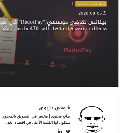
تحصيص
أخبار العملات الرقمية
العملات
2026-08-04
الرقمية
أخبار العملات الرقمية
بنك “BNY” يحضر لإضافة خدمة تحصيص العم
“Staking”
2026-08-05
الرقمية “Staking” عبر شراكة مع شركة Galaxy
عبر
شراكة
مع
شركة
Galaxy
بينانس تقاضي مؤسسي “Pay
وتطالب بتعويضات تصل إلى 470 مليون دولار
شوقي دليمي
صانع محتوى | مختص في التسويق بالمحتوى مهتم
ستكون لها الكلمة الأعلى في اقتصاد الغد.
LinkedIn