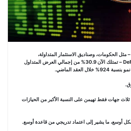
الكيانات المركزية – مثل الحكومات، وصناديق الاستثمار المتداولة،
والشركات العامة والخاصة، ومنصات التداول، وجهات DeFi – تمتلك الآن 30.9% من إجمالي العرض المتداول
ق.
يه “Glassnode”، أشار إلى أن ثلاث جهات فقط تهيمن على النسبة الأكبر من الحيازات
كل أوسع، ما يشير إلى اعتماد تدريجي من قاعدة أوسع.