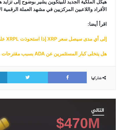
هيكل الملكية الجديد للبيتكوين يشير بوضوح إلى تزايد
الأفراد واللاعبين المركزيين في مشهد العملة الرقمية ال
اقرأ أيضا:
إلى أي مدى سيصل سعر XRP إذا استحوذت XRPL على 14% من حجم تداول SWIFT العالمي؟
هل يتخلى كبار المستثمرين عن ADA بسبب مقترحات مؤسس المشروع؟
itter
Facebook
شاركها
بنك
“BNY”
التالي
يحضر
لإضافة
خدمة