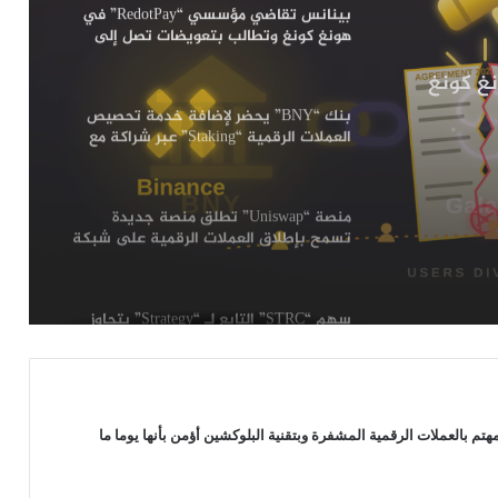
بنك “BNY” يحضر لإضافة خدمة تحصيص
العملات الرقمية “Staking” عبر شراكة مع
لات
شركة Galaxy
منصة “Uniswap” تطلق منصة جديدة
تسمح بإطلاق العملات الرقمية على شبكة
“Robinhood”: التفاصيل
Redot” في هونغ كونغ
سهم “STRC” التابع لـ “Strategy” يتجاوز
90 دولار لأول مرة منذ يونيو: هل بدأت خطة
“مايكل سايلور” تؤتي ثمارها؟
رغم انهيارها إلى أدنى مستوى لها في 3
سنوات: محللون يتوقعون انتعاشة قوية
لعملة “Dogecoin”
بينانس تقاضي مؤسسي “RedotPay” في
 بالعملات الرقمية المشفرة وبتقنية البلوكشين أؤمن بأنها يوما ما
هونغ كونغ وتطالب بتعويضات تصل إلى
470 مليون دولار