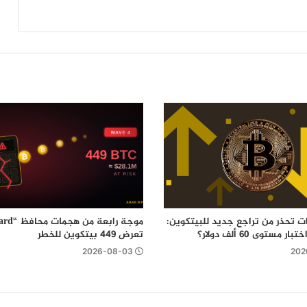
بنك “BNY” يحضر لإضافة خدمة تحصيص
العملات الرقمية “Staking” عبر شراكة مع
شركة Galaxy
ت تحذر من تراجع جديد للبيتكوين:
مستوى 60 ألف دولار؟
تعرض 449 بيتكوين للخطر
2026-08-03
202