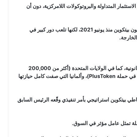
ستثمار المتداولة والبروتوكولات اللامركزية، دون أن
ظلّت الحيازات المؤسساتية مستقرة بين 3.9 و4.2 مليون بيتكوين منذ يونيو 2021، لكنها تلعب دور كبير في
منصة “Uniswap” تطلق منصة جديدة
تسمح بإطلاق العملات الرقمية على شبكة
الخارجة.
“Robinhood”: التفاصيل
سهم “STRC” التابع لـ “Strategy” يتجاوز
90 دولار لأول مرة منذ يونيو: هل بدأت خطة
تزايدت أيضا حيازات الحكومات، خاصة عبر مصادرات قانونية، كما في الولايات المتحدة (أكثر من 200,000
“مايكل سايلور” تؤتي ثمارها؟
بيتكوين)، المملكة المتحدة، الصين (194,000 بيتكوين في حملة PlusToken)، وألمانيا التي صفت كامل حيازتها
رغم انهيارها إلى أدنى مستوى لها في 3
سنوات: محللون يتوقعون انتعاشة قوية
لعملة “Dogecoin”
اطي بيتكوين استراتيجي بأمر تنفيذي وقّعه الرئيس السابق
بينانس تقاضي مؤسسي “RedotPay” في
هونغ كونغ وتطالب بتعويضات تصل إلى
ملة تمثل عامل مؤثر في السوق.
470 مليون دولار