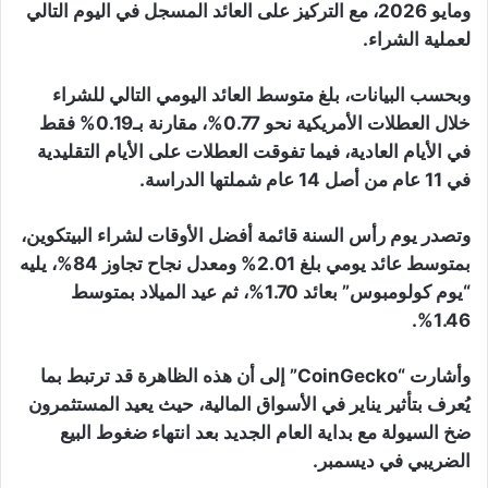
ومايو 2026، مع التركيز على العائد المسجل في اليوم التالي
لعملية الشراء.
وبحسب البيانات، بلغ متوسط العائد اليومي التالي للشراء
خلال العطلات الأمريكية نحو 0.77%، مقارنة بـ0.19% فقط
في الأيام العادية، فيما تفوقت العطلات على الأيام التقليدية
في 11 عام من أصل 14 عام شملتها الدراسة.
وتصدر يوم رأس السنة قائمة أفضل الأوقات لشراء البيتكوين،
بمتوسط عائد يومي بلغ 2.01% ومعدل نجاح تجاوز 84%، يليه
“يوم كولومبوس” بعائد 1.70%، ثم عيد الميلاد بمتوسط
1.46%.
وأشارت “CoinGecko” إلى أن هذه الظاهرة قد ترتبط بما
يُعرف بتأثير يناير في الأسواق المالية، حيث يعيد المستثمرون
ضخ السيولة مع بداية العام الجديد بعد انتهاء ضغوط البيع
الضريبي في ديسمبر.