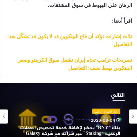
الرهان على الهبوط في سوق المشتقات.
اقرأ أيضا:
ثلاث إشارات تؤكد أن قاع البيتكوين قد لا يكون قد تشكّل بعد:
التفاصيل
تصريحات ترامب تجاه إيران تشعل سوق الكريبتو وسعر
البيتكوين يهبط بعنف: التفاصيل
نك
“BNY”
التالي
حضر
إضافة
دمة
أخبار العملات الرقمية
حصيص
2026-08-04
لعملات
بنك “BNY” يحضر لإضافة خدمة تحصيص العملات
لرقمية
الرقمية “Staking” عبر شراكة مع شركة Galaxy
“Staking”