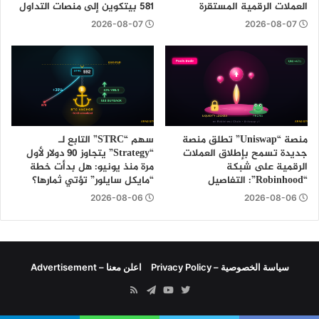
العملات الرقمية المستقرة
581 بيتكوين إلى منصات التداول
2026-08-07
2026-08-07
منصة “Uniswap” تطلق منصة
سهم “STRC” التابع لـ
جديدة تسمح بإطلاق العملات
“Strategy” يتجاوز 90 دولار لأول
الرقمية على شبكة
مرة منذ يونيو: هل بدأت خطة
“Robinhood”: التفاصيل
“مايكل سايلور” تؤتي ثمارها؟
2026-08-06
2026-08-06
سياسة الخصوصية – Privacy Policy
اعلن معنا – Advertisement