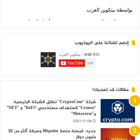
إنضم لقناتنا على اليوتيوب
مقالات قد تعجبك!
شركة “CryptoCom” تطلق الشبكة الرئيسية
“Cronos” لاستهداف مستخدمي “DeFi” و “NFT”
و”Metaverse”
2021-11-08
جديد: قرصنة منصة Bitpoint وسرقة أكثر من 32
مليون دولار