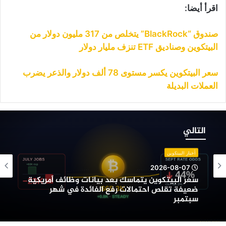
اقرأ أيضا:
صندوق “BlackRock” يتخلص من 317 مليون دولار من
البيتكوين وصناديق ETF تنزف مليار دولار
سعر البيتكوين يكسر مستوى 78 ألف دولار والذعر يضرب
العملات البديلة
عر
لبيتكوين
التالي
تماسك
عد
أخبار البيتكوين
يانات
2026-08-07
ظائف
سعر البيتكوين يتماسك بعد بيانات وظائف أمريكية
مريكية
ضعيفة تقلص احتمالات رفع الفائدة في شهر
عيفة
سبتمبر
قلص
حتمالات
فع