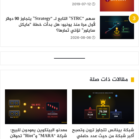
2019-07-12
سهم “STRC” التابع لـ “Strategy” يتجاوز 90 دولار
لأول مرة منذ يونيو: هل بدأت خطة “مايكل
سايلور” تؤتي ثمارها؟
2026-08-06
مقالات ذات صلة
شبكة بينانس تتجاوز ترون وتصبح
معدنو البيتكوين يعودون للبيع:
أكبر شبكة من حيث عدد حاملي
شركة “MARA” و”Riot” تحولان