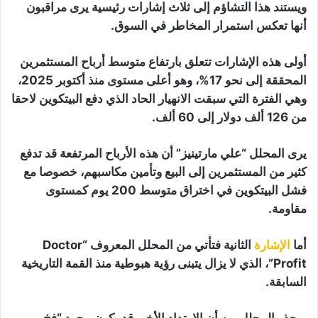
ويستند هذا التشاؤم إلى ثلاث إشارات رئيسية يرى مراقبون
أنها تعكس استمرار المخاطر في السوق.
أولى هذه الإشارات تتعلق بارتفاع متوسط أرباح المستثمرين
المحققة إلى نحو 17%، وهو أعلى مستوى منذ أكتوبر 2025،
وهي الفترة التي سبقت الانهيار الحاد الذي دفع البيتكوين لاحقا
من 126 ألف دولار إلى 60 ألف.
يرى المحلل “علي مارتينيز” أن هذه الأرباح المرتفعة قد تدفع
كثير من المستثمرين إلى البيع وتأمين مكاسبهم، خصوصا مع
فشل البيتكوين في اختراق متوسط 200 يوم كمستوى
مقاومة.
أما
الإشارة
الثانية فتأتي من المحلل المعروف “Doctor
Profit”، الذي لا يزال يتبنى رؤية هبوطية منذ القمة التاريخية
السابقة.
ويحذر المحلل من أن الارتداد الأخير قد يكون مجرد “فخ