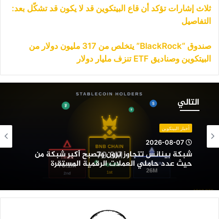
ثلاث إشارات تؤكد أن قاع البيتكوين قد لا يكون قد تشكّل بعد:
التفاصيل
صندوق “BlackRock” يتخلص من 317 مليون دولار من
البيتكوين وصناديق ETF تنزف مليار دولار
بكة
ينانس
التالي
تجاوز
رون
تصبح
أخبار البيتكوين
كبر
2026-08-07
بكة
شبكة بينانس تتجاوز ترون وتصبح أكبر شبكة من
ن
حيث عدد حاملي العملات الرقمية المستقرة
يث
دد
املي
لعملات
لرقمية