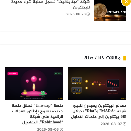
شركة “ميتابلانيت” تسجل عملية شراء جديدة
للبيتكوين
2025-06-23
مقالات ذات صلة
معدنو البيتكوين يعودون للبيع:
منصة “Uniswap” تطلق منصة
شركة “MARA” و”Riot” تحولان
جديدة تسمح بإطلاق العملات
581 بيتكوين إلى منصات التداول
الرقمية على شبكة
“Robinhood”: التفاصيل
2026-08-07
2026-08-06