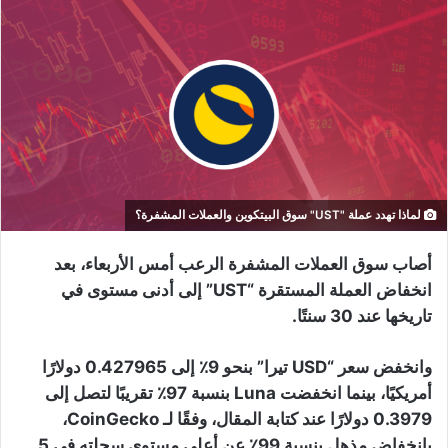
لماذا تهدد عملة "UST" سوق البيتكوين والعملات المشفرة؟
أصاب سوق العملات المشفرة الرعب أمس الأربعاء، بعد
انخفاض العملة المستقرة “UST” إلى أدنى مستوى في
تاريخها عند 30 سنتًا.
وانخفض سعر “USD تيرا” بنحو 9٪ إلى 0.427965 دولارًا
أمريكيًا، بينما انخفضت Luna بنسبة 97٪ تقريبًا لتصل إلى
0.3979 دولارًا عند كتابة المقال، وفقًا لـ CoinGecko،
بانخفاض مذهل بنسبة 99٪ عن أعلى مستوى سجلته في 5