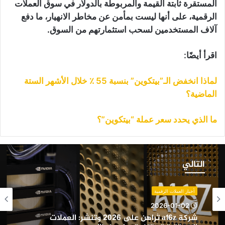
المستقرة ثابتة القيمة والمربوطة بالدولار في سوق العملات
الرقمية، على أنها ليست بمأمن عن مخاطر الانهيار، ما دفع
آلاف المستخدمين لسحب استثمارتهم من السوق.
اقرأ أيضًا:
لماذا انخفض الـ”بيتكوين” بنسبة 55 ٪ خلال الأشهر الستة
الماضية؟
ما الذي يحدد سعر عملة “بيتكوين”؟
ركة
a16
التالي
ُراهن
لى
202
أخبار العملات الرقمية
تنشر:
2026-01-02
لعملات
شركة a16z تُراهن على 2026 وتنشر: العملات
لمستقرة