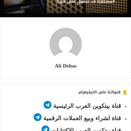
المستقرة قد تتفوق على فيزا!
د
تفوق
لى
يزا!
Ali Debas
قنواتنا على التيليغرام
قناة بيتكوين العرب الرئيسية
قناة لشراء وبيع العملات الرقمية
قناة بيتكوين العرب للاكتتابات