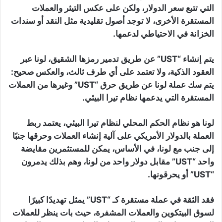
التي تتبع سعر الدولار، ولكن على عكس التيثر والعملات
المستقرة الأخرى، لا توجد أصول تقليدية مثل النقد أو سندات
الخزانة في الاحتياطي لدعمها.
يتم إنشاء “UST” عن طريق تدمير رمزها الشقيق، لونا عبر
العقود الذكية، ولا تعتمد على أي طرف ثالث، والعكس صحيح:
يتم سك عملة لونا عن طريق حرق “UST” وغيرها من العملات
المستقرة التي يدعمها نظام تيرا البيئي.
لونا هو نظام الحكم المحلي لنظام تيرا البيئي، يعتمد ربط
العملة بالدولار الأمريكي على آلية إنشاء العملات وحرقها جنبًا
إلى جنب مع لونا، في الأساس، يمكن للمستثمرين مقايضة
واحد “UST” مقابل دولار واحد من لونا، وهم بذلك يدمرون
“UST” أو يحرقونها.
فقد الثقة في عملة مستقرة كـ “UST” يمثل تهديدًا كبيرًا
لسوق البيتكوين والعملات المشفرة، حيث بات ينظر للعملات