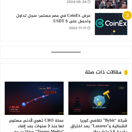
2024-05-24
عرض CoinEx في مصر مستمر: سجل تداول
واحصل على 5 USDT
2022-11-17
مقالات ذات صلة
شركة “Bybit” تقاضي كوريا
عملة CRO تهوي لأدنى مستوى
الشمالية و”Lazarus” بعد اختراق
لها منذ 3 سنوات بعد إلغاء
بقيمة 1.5 مليار دولار
“Trump Media” صفقتين مع