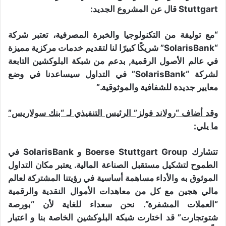
Stuttgart قال عن المشروع الجديد:
“مع توليفة من التكنولوجيا والخبرة المصرفية، تعتبر شركة
“SolarisBank” شريكًا كبيرًا لنا لتقديم خدمات مركزية مميزة
في عالم الأصول الرقمية, بدعم من شبكة البلوكشين التابعة
لشركة “SolarisBank” في التداول سيساعدنا في وضع
معايير جديدة للشفافية والموثوقية.”
وقد أضاف “رولاند فولز” الرئيس التنفيذي لـ “بنك سولاريس”
ما يلي:
تتشارك Boerse Stuttgart Group و SolarisBank في
الطموح لتشكيل مستقبل الصناعة المالية. يعتبر مكان التداول
الموثوق به والأداء مساهمة أساسية في رؤيتنا المشتركة لعالم
مالي هجين مع كل من معاهدات الأموال النقدية والرقمية
“العملات المشفرة”. نحن سعداء للغاية لأن “بورصة
شتوتجارت” قد اختارت شبكة البلوكشين الخاصة بنا و اعتبار