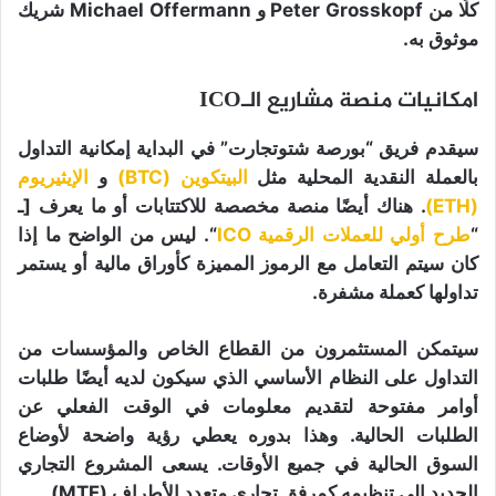
كلًا من Peter Grosskopf و Michael Offermann شريك
موثوق به.
امكانيات منصة مشاريع الـICO
سيقدم فريق “بورصة شتوتجارت” في البداية إمكانية التداول
بالعملة النقدية المحلية مثل
البيتكوين (BTC)
و
الإيثيريوم
(ETH)
. هناك أيضًا منصة مخصصة للاكتتابات أو ما يعرف [ـ
“
طرح أولي للعملات الرقمية ICO
“. ليس من الواضح ما إذا
كان سيتم التعامل مع الرموز المميزة كأوراق مالية أو يستمر
تداولها كعملة مشفرة.
سيتمكن المستثمرون من القطاع الخاص والمؤسسات من
التداول على النظام الأساسي الذي سيكون لديه أيضًا طلبات
أوامر مفتوحة لتقديم معلومات في الوقت الفعلي عن
الطلبات الحالية. وهذا بدوره يعطي رؤية واضحة لأوضاع
السوق الحالية في جميع الأوقات. يسعى المشروع التجاري
الجديد إلى تنظيمه كمرفق تجاري متعدد الأطراف (MTF).