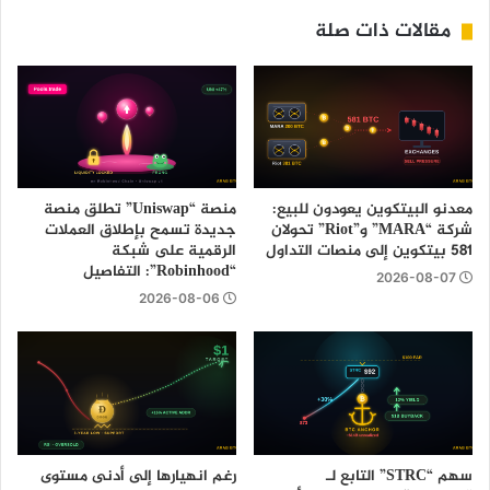
مقالات ذات صلة
معدنو البيتكوين يعودون للبيع:
منصة “Uniswap” تطلق منصة
شركة “MARA” و”Riot” تحولان
جديدة تسمح بإطلاق العملات
581 بيتكوين إلى منصات التداول
الرقمية على شبكة
“Robinhood”: التفاصيل
2026-08-07
2026-08-06
سهم “STRC” التابع لـ
رغم انهيارها إلى أدنى مستوى