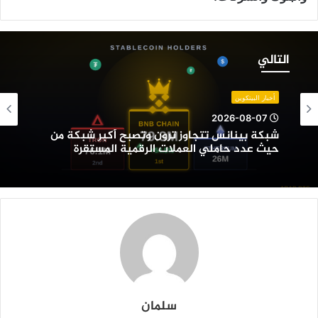
بكة
ينانس
التالي
تجاوز
رون
تصبح
أخبار البيتكوين
كبر
2026-08-07
بكة
شبكة بينانس تتجاوز ترون وتصبح أكبر شبكة من
ن
حيث عدد حاملي العملات الرقمية المستقرة
يث
دد
املي
لعملات
لرقمية
لمستقرة
سلمان