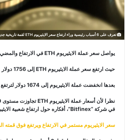
تعرف على 6 أسباب رئيسية وراء ارتفاع سعر الايثيريوم ETH لقمة تاريخية جديدة
يواصل سعر عملة الايثيريوم ETH في الارتفاع والمضي قدما إلى أعلى المستويات على الإطلاق.
حيث ارتفع سعر عملة الايثيريوم ETH إلى 1756 دولار لأول مرة الليلة الماضية وفقا لـ CoinMarketCap.
بعدها انخفضت عملة الايثيريوم إلى 1674 دولار لترتفع مجددا فوق مستوى 1700 في وقت إعداد هذه المقالة.
في شركة “Bitfinex”، أفكاره حول ارتفاع شعبية الايثيريوم وهو ما تطرقنا إليه في مقالة سابقة بعنوان:
سعر الايثيريوم مستمر في الارتفاع ويرتفع فوق قمته ال