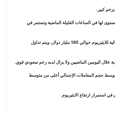
 مستوى لها في الساعات القليلة الماضية وتستمر في
وفقا لبيانات “coingecko”، تبلغ القيمة السوقية الإجمالية للايثيريوم حوالي 195 مليار دولار، ويتم تداول
ية خلال اليومين الماضيين ولا يزال لديه زخم صعودي قوي.
المعاملات، بدءا من عام 2021، كان متوسط ​​حجم المعاملات الإجمالي أعلى من متوسط ​​
في استمرار ارتفاع الايثيريوم.