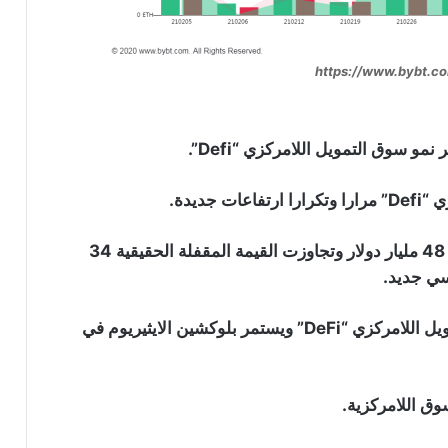
مو سوق التمويل اللامركزي “Defi”.
ديدة.
حتى الآن، وصلت القيمة الإجمالية المؤمنة إلى أكثر من 48 مليار دولار وتجاوزت القيمة المقفلة الحقيقية 34
تظل عملة الايثيريوم مرتبطة ارتباطا وثيقا بأسواق التمويل اللامركزي “DeFi” ويستمر بلوكشين الايثيريوم في