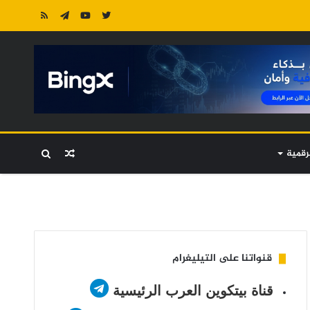
رقمية
مقال
بحث
عشوائي
عن
قنواتنا على التيليغرام
قناة بيتكوين العرب الرئيسية