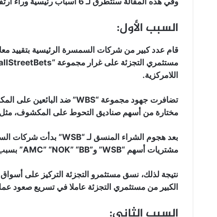
وفي هذه المقالة سنتطرق لـ 6 أسباب رئيسية وراء ارتفاع سعر الايثيريوم ETH لقمة تاريخية جديدة.
السبب الأول:
قام عدد كبير من شركات السمسرة الرئيسية بتقييد معام
اللامركزية.
تضافرت جهود مجموعة “WBS” ضد
مختارة من أسهم صناديق التحوط على المكشوف، مثل سهم “GME” 
بعد هجوم الشراء المنسق لـ
مشتريات أسهم “WSB” و”AMC” “NOK” “BB” بسبب مخاطر التصفية.
نتيجة لذلك، نسق مستثمرو التجزئة التركيز على أسواق تد
الكبير من مستثمري التجزئة عاملا في تسريع صعود عملة
السبب الثاني: