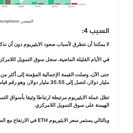
المصدر: https://www.bybt.com/options
السبب 4:
لا يمكننا أن نتطرق لأسباب صعود الايثيريوم دون أن نذكر ن
في الأيام القليلة الماضية، سجل سوق التمويل اللامركزي “Defi” مرارا وتكرارا ارتفاعات ج
مليار دولار، لتصل إلى 35.55 مليار دولار، وهو رقم قياسي جديد.
الهيمنة على سوق التمويل اللامركزي.
وبالتالي يستمر سعر الايثيريوم ETH في الارتفاع مع السوق اللامركزية.