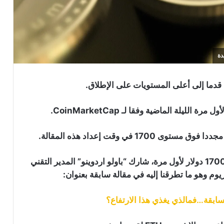
نظرا لأن أسعار عملة الايثيريوم ETH تجاوزت مستوى 1700 دولار لأول مرة، شارك “باولو اردوينو” المدير التقني
سابقة…فمالذي يغذي هذا الارتفاع؟