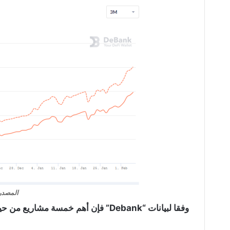
المصدر: ank
وفقا لبيانات “Debank” فإن أهم خمسة مشاريع من حيث حجم القيمة المقفلة هي: