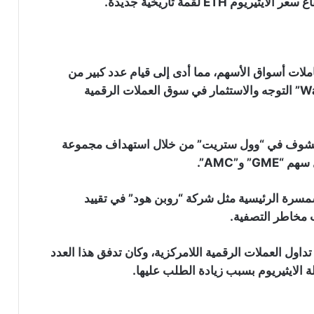
لات أسواق الأسهم، مما أدى إلى قيام عدد كبير من
مستثمري التجزئة على غرار مجموعة “WallStreetBets” التوجه والاستثمار في سوق العملات الرقمية
 البائعين على المكشوف في “وول ستريت” من خلال استهداف مجموعة
و”AMC”.
 “WSB” بدأت شركات السمسرة الرئيسية مثل شركة “روبن هود” في تقييد
اول العملات الرقمية اللامركزية، وكان تدفق هذا العدد
 الايثيريوم بسبب زيادة الطلب عليها.