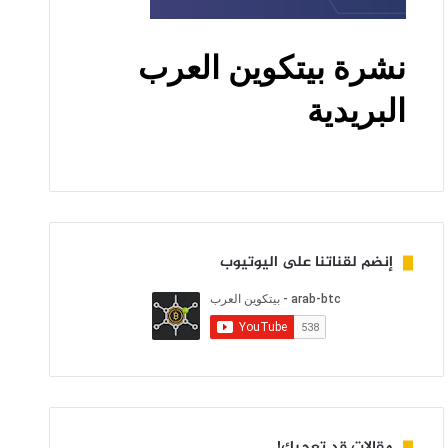
إنضم لقناتنا على اليوتيوب
مقالات قد تعجبك!