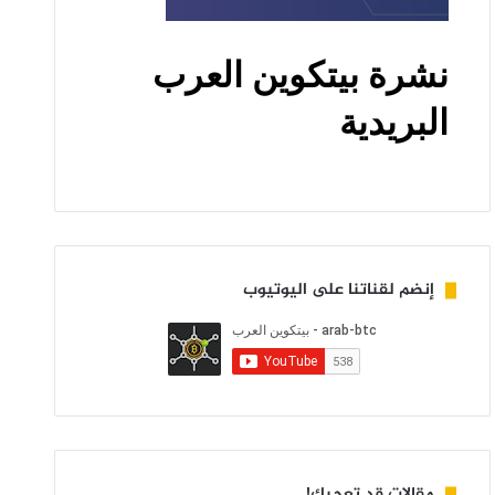
إنضم لقناتنا على اليوتيوب
مقالات قد تعجبك!