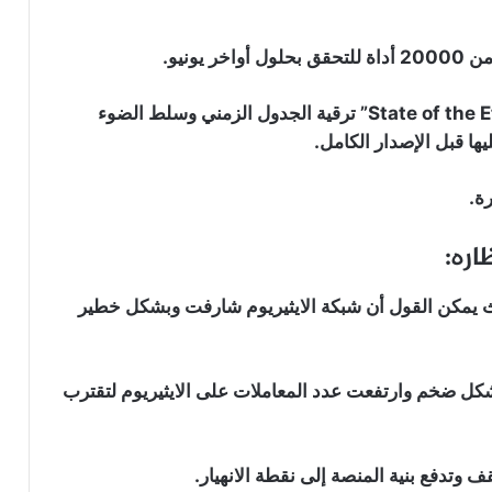
ونيو.
في الشهر نفسه، نشر “رايان” منشور على مدونة “State of the Eth2” ترقية الجدول الزمني وسلط الضوء
يها قبل الإصدار الكامل.
ة.
تعرف على كمية الايثيريوم المودع في
يثيريوم 2.0 جاء في وقته حيث يمكن القول أن شبكة الايثيريوم شارفت وبشكل خطير
عقود ايداع الايثيريوم 2.0!
مؤسس كاردانو: الايثيريوم 2.0 لن يتم
شكل ضخم وارتفعت عدد المعاملات على الايثيريوم لتقترب
إطلاقه قبل عام 2023 بل ومن المرجح أن
يتم إطلاقه في عام 2024
وتدفع بنية المنصة إلى نقطة الانهيار.
هيمنة البيتكوين ترتفع مع ضعف أداء