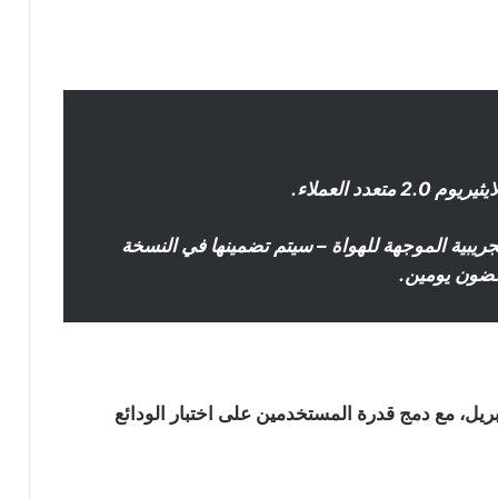
دد العملاء.
تعليمية التجريبية الموجهة للهواة – سيتم تضمينها في النسخة
غضون يومين.
ية الايثيريوم 2.0 في منتصف أبريل، مع دمج قدرة المستخدمين على اختبار الودائع