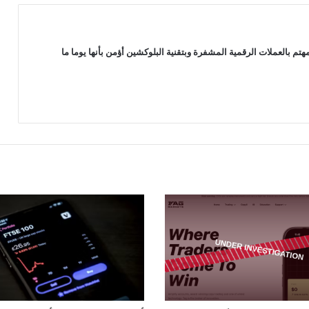
هيمنة البيتكوين ترتفع مع ضعف أداء
الايثيريوم والعملات الرقمية البديلة الأخرى
 بالعملات الرقمية المشفرة وبتقنية البلوكشين أؤمن بأنها يوما ما
ترقية الايثيريوم المنتظرة قد تصل في
وقت لاحق من يونيو 2022
مؤسس الايثيريوم يقترح تحسين جديد
“EIP-4844″…التفاصيل هنا