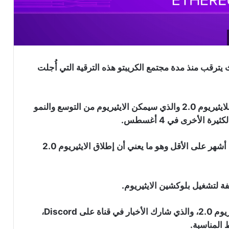
2. في الإتضاح أكثر حيث يترقب منذ مدة مجتمع الكريبتو هذه الترقية التي أُجلت
يبدو الأن أنه تم تحديد موعد بدء الاختبار العام والنهائي للايثيريوم 2.0 والذي سيمكن الايثيريوم من التوسع والنمو
وفقا للمطورون يجب تشغيل شبكات الاختبار لمدة ثلاثة أشهر على الأقل وهو ما يعني أن إطلاق الايثيريوم 2.0
فة لتشغيل بلوكشين الايثيريوم.
“داني رايان” منسق إطلاق النسخة التجريبية للايثيريوم 2.0، والذي شارك الأخبار في قناة على Discord،
 المناسبة.