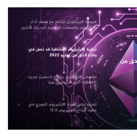
الايثيريوم والعملات الرقمية البديلة الأخرى
ترقية الايثيريوم المنتظرة قد تصل في
وقت لاحق من يونيو 2022
مؤسس الايثيريوم يقترح تحسين جديد
“EIP-4844″…التفاصيل هنا
احق من
تعرف على كمية الايثيريوم المودع في
مؤسس الايثيريوم يقترح تحسين جديد “EIP-4844″…
عقود ايداع الايثيريوم 2.0!
مؤسس كاردانو: الايثيريوم 2.0 لن يتم
إطلاقه قبل عام 2023 بل ومن المرجح أن
يتم إطلاقه في عام 2024