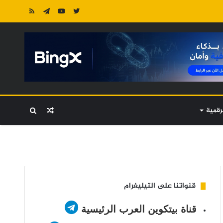
رقمية
مقال
بحث
عشوائي
عن
قنواتنا على التيليغرام
قناة بيتكوين العرب الرئيسية