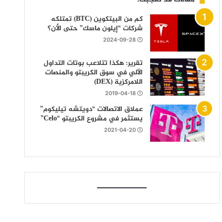
كم من البيتكوين (BTC) تمتلكه
شركات “إيلون ماسك” حتى الأن؟
2024-09-28
تقرير: هكذا تتلاعب بوتات التداول
الآلي في سوق الكريبتو والمنصات
اللامركزية (DEX)
2019-04-18
عملاق الاتصالات “دويتشه تيليكوم”
يستثمر في مشروع الكريبتو “Celo”
2021-04-20