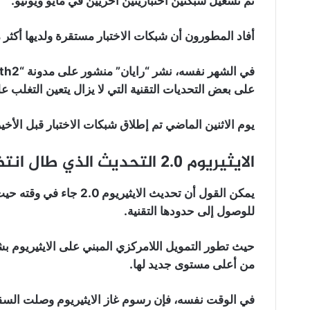
تم تشغيل شبكتين اختباريتين أخريين في مايو ويونيو.
أفاد المطورون أن شبكات الاختبار مستقرة ولديها أكثر من 20000 أداة للتحقق بحلول أواخر ي
على بعض التحديات التقنية التي لا يزال يتعين التغلب عل
يوم الاثنين الماضي تم إطلاق شبكات الاختبار قبل الأخير
الايثيريوم 2.0 التحديث الذي طال انتظاره:
يمكن القول أن تحديث الا
للوصول إلى حدودها التقنية.
حيث تطور التمويل اللامركزي المبني على الايثيريوم ب
من أعلى مستوى جديد لها.
في الوقت نفسه، فإن رسوم غاز الايثيريوم وصلت السقف 