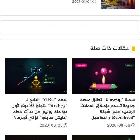
2021-01-04
مقالات ذات صلة
منصة “Uniswap” تطلق منصة
سهم “STRC” التابع لـ
جديدة تسمح بإطلاق العملات
“Strategy” يتجاوز 90 دولار لأول
الرقمية على شبكة
مرة منذ يونيو: هل بدأت خطة
“Robinhood”: التفاصيل
“مايكل سايلور” تؤتي ثمارها؟
2026-08-06
2026-08-06