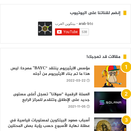
إنضم لقناتنا على اليوتيوب
مقالات قد تعجبك!
مؤسس الايثيريوم ينتقد “BAYC” مصرحا: ليس
هذا ما تم بناء الايثيريوم من أجله
2022-03-22
العملة الرقمية “سولانا” تسجل أعلى مستوى
جديد على الإطلاق وتتقدم للمركز الرابع
2021-11-05
أسباب صعود البيتكوين لمستويات قياسية في
عطلة نهاية الأسبوع حسب رؤية بعض المحللين