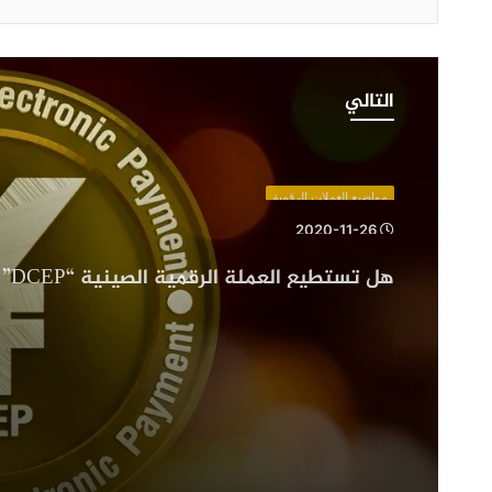
هل
تستطيع
التالي
العملة
الرقمية
الصينية
“DCEP”
مواضيع العملات الرقمية
تحدي
2020-11-26
البيتكوين
هل تستطي
؟
البيتكوين ؟