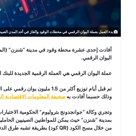
بدء العمل بعملة اليوان الرقمي في محطات الوقود والغاز في أحد المدن الصيني
أفادت إحدى عشرة محطة وقود في مدينة “شنزن” (المدينة
اليوان الرقمي.
عملة اليوان الرقمي هي العملة الرقمية الجديدة للبنك المرك
تم قبل أيام توزيع أكثر من 1.5 مل
وذلك حسبما أفادت به
صحيفة المعلومات الاقتصادية ال
بمدينة “شنزن” حيث يمكن للمواطنين الصينيين الحاملين
من خلال مسح الكود (QR كود) بطريقة تشبه طرق الدفع الخاصة بآبل باي.