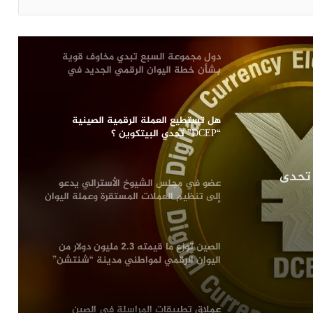
“WeChat” يدعم مدفوعات اليوان الرقمي
دول مجموعة السبع تبدي مخاوف قوية
بشأن خطة اليوان الرقمي الجديد في
الصين؟
هل تستطيع العملة الرقمية الصينية
“DCEP” تحدي البيتكوين ؟
ع العملة الرقمية الصينية “DCEP” تحدي
عضو في مجلس الشيوخ الأسترالي يدعو
إلى تنظيم العملات المستقرة وعملة اليوان
الرقمي بشكل عاجل
الصين توزع ما قيمته 2.3 مليون دولار من
اليوان الرقمي لمواطني مدينة “شنتشن”
عملاق تطبيقات المراسلة في الصين