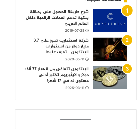
شرح طريقة الحصول على بطاقة
بنكية تدعم العملات الرقمية داخل
العالم العربي
2019-07-28
شركة استثمارية تحوز على 3.7
مليار دولار من استثمارات
البيتكوين… تعرف عليها
2020-05-11
البيتكوين تتعافى من انهيار 77 ألف
دولار والايثيريوم تختبر أدنى
مستوى له في 17 شهر!
2025-03-11