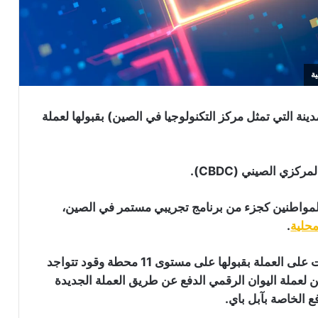
ة
 التي تمثل مركز التكنولوجيا في الصين) بقبولها لعملة
زي الصيني (CBDC).
يون يوان رقمي على المواطنين كجزء من برنامج تجريبي مستمر في الصين،
محلية
.
وتجري وكالة “جوانجدونج بتروليوم” الحكومية الاختبارات على العملة بقبولها على مستوى 11 محطة وقود تتواجد
 لعملة اليوان الرقمي الدفع عن طريق العملة الجديدة