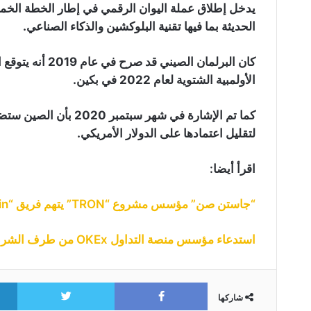
يدخل إطلاق عملة اليوان الرقمي في إطار الخطة الخماس
الحديثة بما فيها تقنية البلوكشين والذكاء الصناعي.
كان البرلمان الصي
الأولمبية الشتوية لعام 2022 في بكين.
لتقليل اعتمادها على الدولار الأمريكي.
اقرأ أيضا:
“جاستن صن” مؤسس مشروع “TRON” يتهم فريق “Filecoin” بالإحتيال … مع توضيح الأسباب
استدعاء مؤسس منصة التداول OKEx من طرف الشرطة للتحقيق معه … التفاصيل هنا
itter
Facebook
شاركها