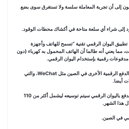
طنون إلى أن تجربة المعاملة سلسة ولا تستغرق سوى بضع
قود إلى شراء أي سلعة متاحة في أكشاك محطات الوقود.
طبيق اليوان الرقمي تقنية “تسمح للهاتف وأجهزة
ت، مما يعني أنه طالما أن الهاتف المحمول به كهرباء (دون
مدفوعات رقمية بإستخدام اليوان الرقمي.
عضو في مجلس الشيوخ الأسترالي يدعو
هذا يختلف عن النظام الحالي الذي تستخدمه تطبيقات الدفع الرقمية الأخرى في الصين مثل WeChat، والتي
إلى تنظيم العملات المستقرة وعملة اليوان
ت أيضا.
الرقمي بشكل عاجل
قالت شركة “Guangdong Petroleum” إن تطبيق الدفع باليوان الرقمي سيتم توسيعه ليشمل أكثر من 110
الصين توزع ما قيمته 2.3 مليون دولار من
ل هذا الشهر.
اليوان الرقمي لمواطني مدينة “شنتشن”
مي في الصين.
عملاق تطبيقات المراسلة في الصين