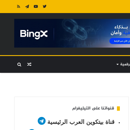
رقمية
مقال
بحث
عشوائي
عن
قنواتنا على التيليغرام
قناة بيتكوين العرب الرئيسية