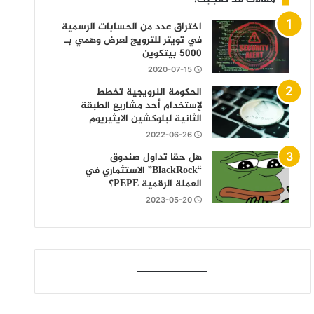
اختراق عدد من الحسابات الرسمية
في تويتر للترويج لعرض وهمي بـ
5000 بيتكوين
2020-07-15
الحكومة النرويجية تخطط
لإستخدام أحد مشاريع الطبقة
الثانية لبلوكشين الايثيريوم
2022-06-26
هل حقا تداول صندوق
“BlackRock” الاستثماري في
العملة الرقمية PEPE؟
2023-05-20