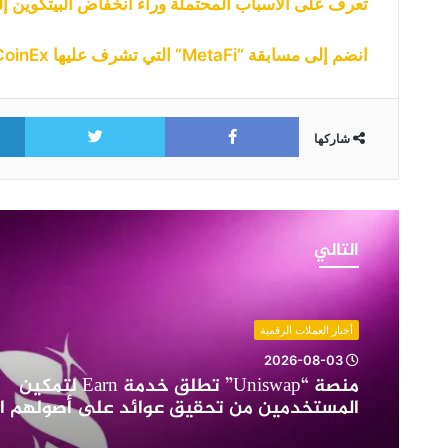
تعرف على الأسباب المحتملة وراء انخفاض البيتكوين إلى أدن
انضم إلى مسابقة “MetaFi” التي تشرف عليها CoinEx والتي تقدم جوائز بقيمة 100000 دولار
itter
Facebook
شاركها
منصة
“Uniswap”
التالي
تطلق
خدمة
Earn
لتمكين
أخبار العملات الرقمية
المستخدمين
2026-08-03
من
منصة “Uniswap” تطلق خدمة Earn لتمكين
تحقيق
المستخدمين من تحقيق عوائد على أصولهم ال
عوائد
على