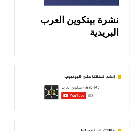
إنضم لقناتنا على اليوتيوب
مقالات قد تعجبك!