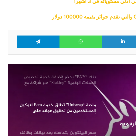
أمريكية ضعيفة تقلص احتمالات رفع
ى مستوياته في 3 أشهر!
الفائدة في شهر سبتمبر
شبكة بينانس تتجاوز ترون وتصبح أكبر
شبكة من حيث عدد حاملي العملات
الرقمية المستقرة
Telegram
WhatsApp
LinkedIn
Tw
رغم انهيارها إلى أدنى مستوى لها في 3
سنوات: محللون يتوقعون انتعاشة قوية
لعملة “Dogecoin”
بنك “BNY” يحضر لإضافة خدمة تحصيص
العملات الرقمية “Staking” عبر شراكة مع
شركة Galaxy
منصة “Uniswap” تطلق خدمة Earn لتمكين
المستخدمين من تحقيق عوائد على
أصولهم الرقمية
رقمية
سعر البيتكوين يتماسك بعد بيانات وظائف