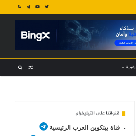
رقمية
مقال
بحث
عشوائي
عن
قنواتنا على التيليغرام
قناة بيتكوين العرب الرئيسية