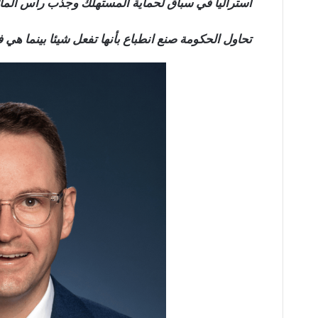
أستراليا في سباق لحماية المستهلك وجذب رأس المال 
تحاول الحكومة صنع انطباع بأنها تفعل شيئا بينما هي 