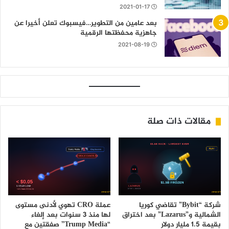
2021-01-17
بعد عامين من التطوير…فيسبوك تعلن أخيرا عن
جاهزية محفظتها الرقمية
2021-08-19
مقالات ذات صلة
شركة “Bybit” تقاضي كوريا
عملة CRO تهوي لأدنى مستوى
الشمالية و”Lazarus” بعد اختراق
لها منذ 3 سنوات بعد إلغاء
بقيمة 1.5 مليار دولار
“Trump Media” صفقتين مع