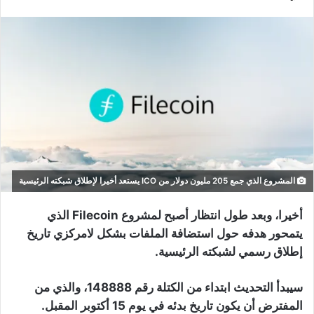
المشروع الذي جمع 205 مليون دولار من ICO يستعد أخيرا لإطلاق شبكته الرئيسية
أخيرا، وبعد طول انتظار أصبح لمشروع Filecoin الذي
يتمحور هدفه حول استضافة الملفات بشكل لامركزي تاريخ
إطلاق رسمي لشبكته الرئيسية.
سيبدأ التحديث ابتداء من الكتلة رقم 148888، والذي من
المفترض أن يكون تاريخ بدئه في يوم 15 أكتوبر المقبل.