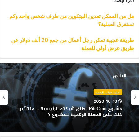
اقرأ أيضا:
هل من الممكن تعدين البيتكوين من طرف شخص واحد وكم
تستغرق العملية؟
طريقة عجيبة تمكن رجل أعمال من جمع 20 ألف دولار عن
طريق عرض أولي للعملة
شروع
FileCoi
التالي
طلق
بكته
لرئيسية
أخبار العملات الرقمية
2020-10-16
ا
مشروع FileCoin يطلق شبكته الرئيسية … ما تأثير
أثير
ذلك على العملة الرقمية للمشروع ؟
لك
لى
لعملة
لرقمية