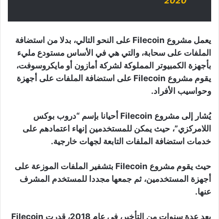
2020
يعمل مشروع Filecoin على النحو التالي، بدلا من استضافة
الملفات على سحابة، والتي هي في الأساس مستودع مليء
بأجهزة الكمبيوتر المملوكة لشركة أمازون أو مايكروسوفت،
يقوم مشروع Filecoin على استضافة الملفات على أجهزة
وحواسيب الأفراد.
يُشار إلى مشروع Filecoin أحيانا بإسم “دروب بوكس
اللامركزي”، حيث يمكن للمستخدمين إنهاء اعتمادهم على
خدمات استضافة الملفات التابعة لجهات خارجية.
حيث يقوم مشروع Filecoin بتشفير الملفات الموزعة على
أجهزة المستخدمين، ثم جمعها مجددا للمستخدم المشرف
عنها.
بعد عدة سنوات من التأخير، في عام 2018، قدرت Filecoin