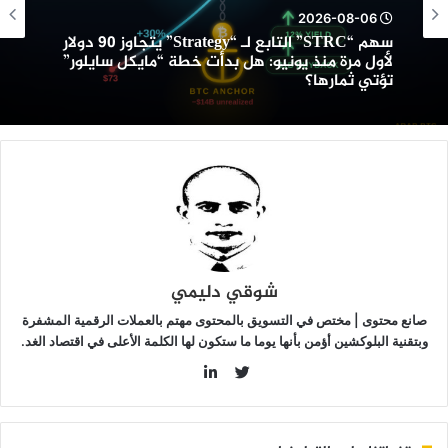
2026-08-06
تجاوز
سهم “STRC” التابع لـ “Strategy” يتجاوز 90 دولار
9
لأول مرة منذ يونيو: هل بدأت خطة “مايكل سايلور”
ولار
تؤتي ثمارها؟
أول
رة
نذ
ونيو:
ل
دأت
طة
مايكل
ايلور”
ؤتي
شوقي دليمي
مارها؟
صانع محتوى | مختص في التسويق بالمحتوى مهتم بالعملات الرقمية المشفرة
وبتقنية البلوكشين أؤمن بأنها يوما ما ستكون لها الكلمة الأعلى في اقتصاد الغد.
LinkedIn
Twitter