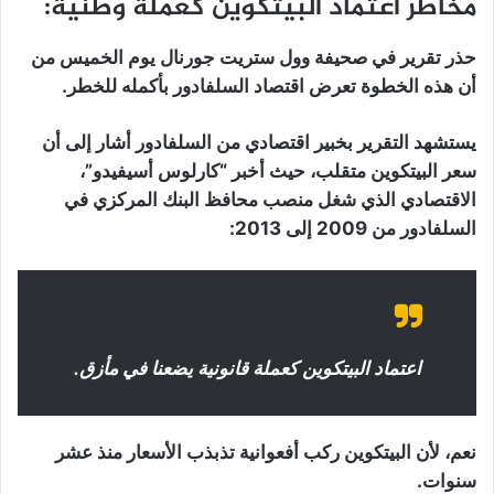
مخاطر اعتماد البيتكوين كعملة وطنية:
حذر تقرير في صحيفة وول ستريت جورنال يوم الخميس من
أن هذه الخطوة تعرض اقتصاد السلفادور بأكمله للخطر.
يستشهد التقرير بخبير اقتصادي من السلفادور أشار إلى أن
سعر البيتكوين متقلب، حيث أخبر “كارلوس أسيفيدو”،
الاقتصادي الذي شغل منصب محافظ البنك المركزي في
السلفادور من 2009 إلى 2013:
اعتماد البيتكوين كعملة قانونية يضعنا في مأزق.
نعم، لأن البيتكوين ركب أفعوانية تذبذب الأسعار منذ عشر
سنوات.