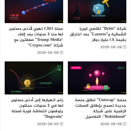
شركة “Bybit” تقاضي كوريا
عملة CRO تهوي لأدنى مستوى
الشمالية و”Lazarus” بعد اختراق
لها منذ 3 سنوات بعد إلغاء
بقيمة 1.5 مليار دولار
“Trump Media” صفقتين مع
شركة “Crypto.com”
2026-08-08
2026-08-08
منصة “Uniswap” تطلق منصة
رغم انهيارها إلى أدنى مستوى
جديدة تسمح بإطلاق العملات
لها في 3 سنوات: محللون
الرقمية على شبكة
يتوقعون انتعاشة قوية لعملة
“Robinhood”: التفاصيل
“Dogecoin”
2026-08-05
2026-08-06