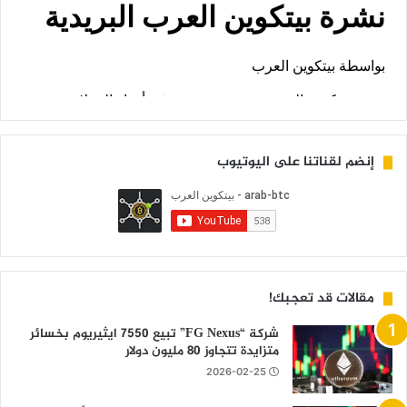
إنضم لقناتنا على اليوتيوب
مقالات قد تعجبك!
شركة “FG Nexus” تبيع 7550 ايثيريوم بخسائر
متزايدة تتجاوز 80 مليون دولار
2026-02-25