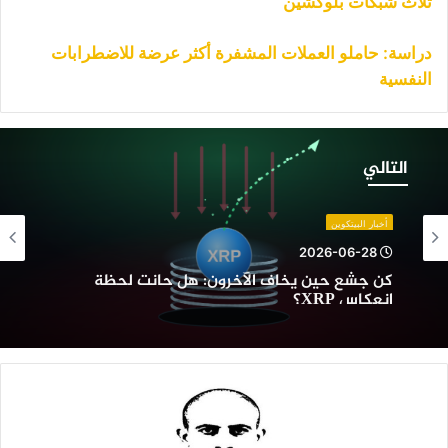
ثلاث شبكات بلوكشين
دراسة: حاملو العملات المشفرة أكثر عرضة للاضطرابات
النفسية
ن
شع
التالي
ين
خاف
لآخرون:
أخبار البيتكوين
ل
2026-06-28
انت
كن جشع حين يخاف الآخرون: هل حانت لحظة
حظة
انعكاس XRP؟
نعكاس
XR؟