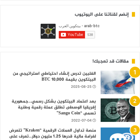
إنضم لقناتنا على اليوتيوب
مقالات قد تعجبك!
الفلبين تدرس إنشاء احتياطي استراتيجي من
البيتكوين بقيمة 10,000 BTC
2025-08-25
بعد اعتماد البيتكوين بشكل رسمي…جمهورية
إفريقيا الوسطى تطلق عملة رقمية وطنية
تسمى “Sango Coin”
2022-07-04
منصة تداول العملات الرقمية “Kraken” تتعرض
لغرامة مالية قدرها 1.25 مليون دولار…تعرف على