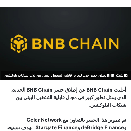
شبكة BNB تطلق جسر جديد لتعزيز قابلية التشغيل البيني بين ثلاث شبكات بلوكشين
أعلنت BNB Chain عن إطلاق جسر BNB Chain الجديد،
الذي يمثل تطور كبير في مجال قابلية التشغيل البيني بين
شبكات البلوكشين.
تم تطوير هذا الجسر بالتعاون مع Celer Network
وdeBridge Finance وStargate Finance، بهدف تبسيط