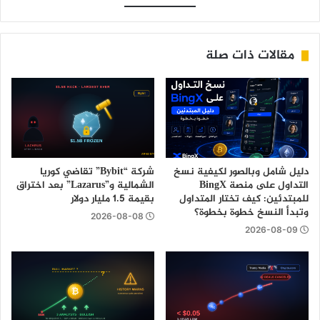
مقالات ذات صلة
دليل شامل وبالصور لكيفية نسخ
شركة “Bybit” تقاضي كوريا
التداول على منصة BingX
الشمالية و”Lazarus” بعد اختراق
للمبتدئين: كيف تختار المتداول
بقيمة 1.5 مليار دولار
وتبدأ النسخ خطوة بخطوة؟
2026-08-08
2026-08-09