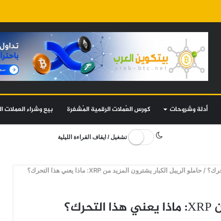
أدلة وشروحات
كورس العُملات الرقمية المُشفرة
بيع وشراء العملات ال
تشغيل / ايقاف القراءة الليلية
/
حاملو الريبل الكبار يشترون المزيد من XRP: ماذا يعني هذا التحرك؟
رك؟