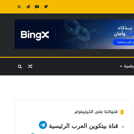
رقمية
مقال
بحث
عشوائي
عن
قنواتنا على التيليغرام
قناة بيتكوين العرب الرئيسية