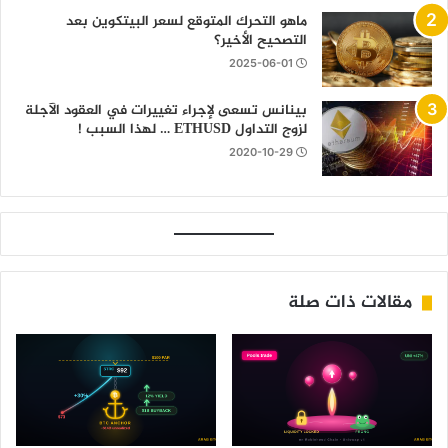
ماهو التحرك المتوقع لسعر البيتكوين بعد
التصحيح الأخير؟
2025-06-01
بينانس تسعى لإجراء تغييرات في العقود الآجلة
لزوج التداول ETHUSD … لهذا السبب !
2020-10-29
مقالات ذات صلة