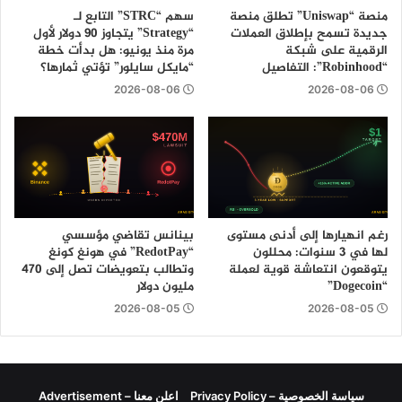
منصة “Uniswap” تطلق منصة
سهم “STRC” التابع لـ
جديدة تسمح بإطلاق العملات
“Strategy” يتجاوز 90 دولار لأول
الرقمية على شبكة
مرة منذ يونيو: هل بدأت خطة
“Robinhood”: التفاصيل
“مايكل سايلور” تؤتي ثمارها؟
2026-08-06
2026-08-06
رغم انهيارها إلى أدنى مستوى
بينانس تقاضي مؤسسي
لها في 3 سنوات: محللون
“RedotPay” في هونغ كونغ
يتوقعون انتعاشة قوية لعملة
وتطالب بتعويضات تصل إلى 470
“Dogecoin”
مليون دولار
2026-08-05
2026-08-05
سياسة الخصوصية – Privacy Policy
اعلن معنا – Advertisement