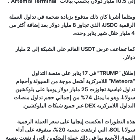
إلى 10.5 مليار دولار، بحسب بيانات “Artemis Terminal”.
ومثلما أشرنا كان ذلك مدفوع بزيادة ضخمة في تداول العملة
الرقمية USDC، الذي تجاوز 8 مليار دولار بعد إضافة أكثر من
4 مليار خلال شهر يناير وحده.
كما تضاعف عرض USDT القائم على الشبكة إلى 2 مليار
دولار.
إطلاق “TRUMP” في 17 يناير على منصة التداول
“Meteora” اللامركزية أشعل موجة من السيولة وأحجام
تداول قياسية تجاوزت 25 مليار دولار يوميا على بلوكشين
سولانا، وهو ما يمثل 74% من إجمالي حجم تداول منصات
التداول اللامركزية DEX عبر جميع شبكات البلوكشين.
هذه التطورات انعكست إيجابيا على سعر العملة الرقمية
سولانا SOL، التي ارتفعت بنسبة 20%، متفوقة على أداء
السوق الأوسع بما في ذلك عملة البيتكوين التي ارتفعت بنسبة