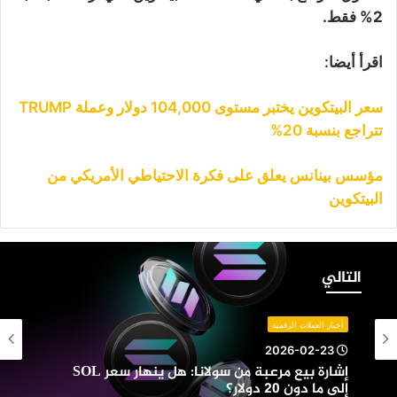
2% فقط.
اقرأ أيضا:
سعر البيتكوين يختبر مستوى 104,000 دولار وعملة TRUMP
تتراجع بنسبة 20%
مؤسس بينانس يعلق على فكرة الاحتياطي الأمريكي من
البيتكوين
شارة
يع
التالي
رعبة
ن
ولانا:
أخبار العملات الرقمية
ل
2026-02-23
نهار
إشارة بيع مرعبة من سولانا: هل ينهار سعر SOL
عر
إلى ما دون 20 دولار؟