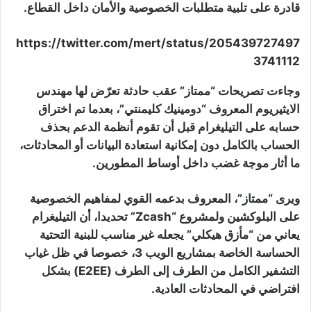
قادرة على تلبية متطلبات الخصوصية والأمان داخل القطاع.
https://twitter.com/mert/status/205439727497
3741112
وجاءت تصريحات “ممتاز” عقب حادثة تعرّض لها مهندس
الايثيريوم المعروف “دومينيك كليمنتي”، بعدما تم اختراق
حسابه على التيليغرام قبل أن تقوم أنظمة الدعم بحذف
الحساب بالكامل دون إمكانية استعادة البيانات أو المحادثات،
ما أثار موجة غضب داخل أوساط المطورين.
ويرى “ممتاز”، المعروف بدعمه القوي لمفاهيم الخصوصية
على البلوكشين ولمشروع “Zcash” تحديدا، أن التيليغرام
يعاني من “مأزق هيكلي” يجعله غير مناسب للبنية التحتية
الحساسة الخاصة بمشاريع الويب 3، خصوصا في ظل غياب
التشفير الكامل من الطرف إلى الطرف (E2EE) بشكل
افتراضي في المحادثات العادية.