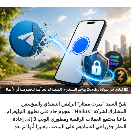
قيادي في سولانا وZcash يهاجم التيليغرام: المنصة لم تعد آمنة للخصوصية أو الأعمال
شنّ السيد “ميرت ممتاز” الرئيس التنفيذي والمؤسس
المشارك لشركة “Helius”، هجوم حاد على تطبيق التيليغرام،
داعيا مجتمع العملات الرقمية ومطوري الويب 3 إلى إعادة
النظر جذريا في اعتمادهم على المنصة، معتبرا أنها لم تعد