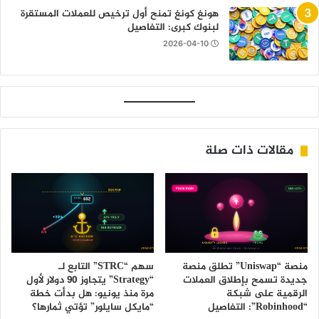
هونغ كونغ تمنح أول ترخيص للعملات المستقرة
لبنوك كبرى: التفاصيل
2026-04-10
مقالات ذات صلة
منصة “Uniswap” تطلق منصة
سهم “STRC” التابع لـ
جديدة تسمح بإطلاق العملات
“Strategy” يتجاوز 90 دولار لأول
الرقمية على شبكة
مرة منذ يونيو: هل بدأت خطة
“Robinhood”: التفاصيل
“مايكل سايلور” تؤتي ثمارها؟