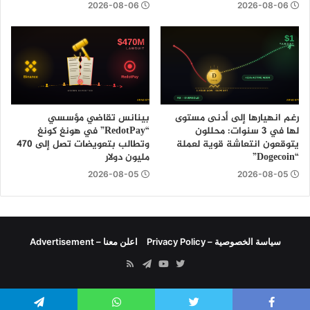
2026-08-06
2026-08-06
رغم انهيارها إلى أدنى مستوى
بينانس تقاضي مؤسسي
لها في 3 سنوات: محللون
“RedotPay” في هونغ كونغ
يتوقعون انتعاشة قوية لعملة
وتطالب بتعويضات تصل إلى 470
“Dogecoin”
مليون دولار
2026-08-05
2026-08-05
سياسة الخصوصية – Privacy Policy
اعلن معنا – Advertisement