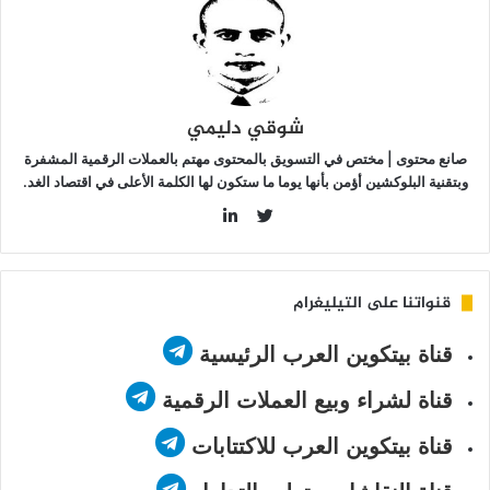
سعر العملة الرقمية Zcash يقفز 40% في يوم
واحد… هل يبدأ سباق نحو قمم تاريخية جديدة؟
شوقي دليمي
صانع محتوى | مختص في التسويق بالمحتوى مهتم بالعملات الرقمية المشفرة
وبتقنية البلوكشين أؤمن بأنها يوما ما ستكون لها الكلمة الأعلى في اقتصاد الغد.
LinkedIn
Twitter
قنواتنا على التيليغرام
قناة بيتكوين العرب الرئيسية
قناة لشراء وبيع العملات الرقمية
قناة بيتكوين العرب للاكتتابات