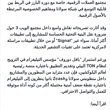
مجتمع العملات الرقمية، خاصة مع دوره البارز في الربط بين
قابلية التوسع في شبكة سولانا ومفاهيم الخصوصية المرتبطة
بالأصول الرقمية.
وقد أثارت تصريحاته نقاش واسع داخل مجتمع الويب 3 حول
ضرورة نقل البنية التحتية الحساسة للمشاريع إلى تطبيقات
أكثر أمانا، سواء عبر “Signal” أو من خلال تطبيقات مراسلة
لامركزية تعتمد على تقنيات التشفير الحديثة.
ورغم استمرار “بافل دوروف” مؤسس التيليغرام في الترويج
لنظام TON البيئي وتقديم التطبيق باعتباره منصة رئيسية
لعالم البلوكشين، فإن عدد متزايد من المطورين والمشاريع
داخل منظومتي سولانا وZcash باتوا ينظرون إلى التيليغرام
باعتباره نقطة ضعف أمنية محتملة أكثر من كونه أداة موثوقة
للعمل والتواصل الاحترافي.
اقرأ أيضا: