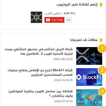
إنضم لقناتنا على اليوتيوب
مقالات قد تعجبك!
شركة الريبل تستثمر في صندوق استثماري موجه
للبنية التحتية للويب 3…التفاصيل هنا
2023-05-24
شركة BlockFi تخرج من الإفلاس وتفتح عمليات
السحب للمستخدمين الدوليين
2023-10-25
العلاقة بين سلاسل التوريد وتقنية البلوكشين
وكيف يتكاملان ؟
2020-07-07