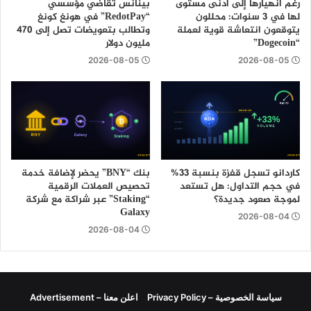
رغم انهيارها إلى أدنى مستوى
بينانس تقاضي مؤسسي
لها في 3 سنوات: محللون
“RedotPay” في هونغ كونغ
يتوقعون انتعاشة قوية لعملة
وتطالب بتعويضات تصل إلى 470
“Dogecoin”
مليون دولار
2026-08-05
2026-08-05
كاردانو تسجل قفزة بنسبة 33%
بنك “BNY” يحضر لإضافة خدمة
في حجم التداول: هل تستعد
تحصيص العملات الرقمية
لموجة صعود جديدة؟
“Staking” عبر شراكة مع شركة
Galaxy
2026-08-04
2026-08-04
سياسة الخصوصية – Privacy Policy
اعلن معنا – Advertisement