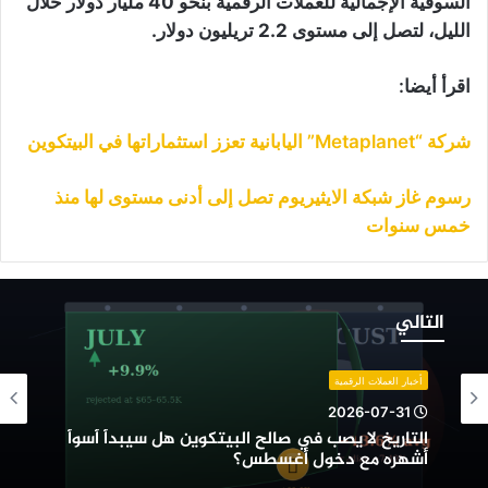
السوقية الإجمالية للعملات الرقمية بنحو 40 مليار دولار خلال
الليل، لتصل إلى مستوى 2.2 تريليون دولار.
اقرأ أيضا:
شركة “Metaplanet” اليابانية تعزز استثماراتها في البيتكوين
رسوم غاز شبكة الايثيريوم تصل إلى أدنى مستوى لها منذ
خمس سنوات
لتاريخ
ا
التالي
صب
ي
الح
أخبار العملات الرقمية
لبيتكوين
2026-07-31
ل
التاريخ لا يصب في صالح البيتكوين هل سيبدأ أسوأ
يبدأ
أشهره مع دخول أغسطس؟
سوأ