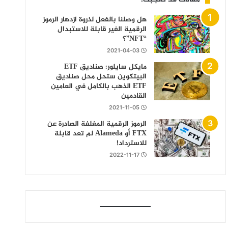
هل وصلنا بالفعل لذروة ازدهار الرموز
الرقمية الغير قابلة للاستبدال
“NFT”؟
2021-04-03
مايكل سايلور: صناديق ETF
البيتكوين ستحل محل صناديق
ETF الذهب بالكامل في العامين
القادمين
2021-11-05
الرموز الرقمية المغلفة الصادرة عن
FTX أو Alameda لم تعد قابلة
للاسترداد!
2022-11-17