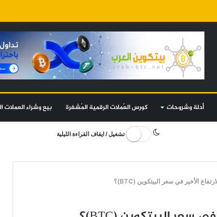
أدلة وشروحات
كورس العُملات الرقمية المُشفرة
بيع وشراء العملات ال
تشغيل / ايقاف القراءة الليلية
اع الأخير في سعر البيتكوين (BTC)؟
 سعر البيتكوين (BTC)؟