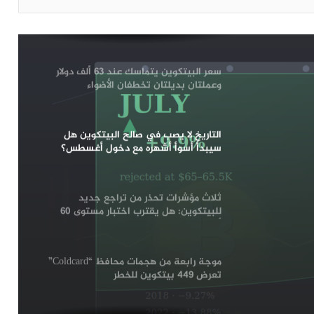
لمواصلة الهبوط الأسبوع المقبل: التفاصيل
سعر البيتكوين يتماسك عند 63 ألف دولار
وعملتان بديلتان تخطفان الأضواء
التاريخ لا يصب في صالح البيتكوين هل
سيبدأ أسوأ أشهره مع دخول أغسطس؟
أسوأ
ثلاث مؤشرات تحذر من تراجع جديد
للبيتكوين: هل يقترب اختبار مستوى 60
ألف دولار؟
موجة رابعة من هجمات محافظ “Coldcard”
تعرض 449 بيتكوين للخطر