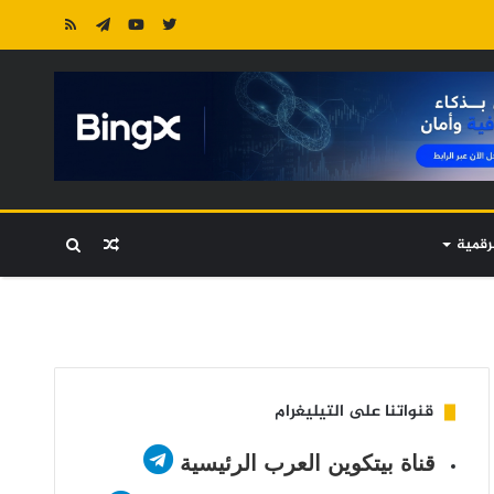
رقمية
مقال
بحث
عشوائي
عن
قنواتنا على التيليغرام
قناة بيتكوين العرب الرئيسية