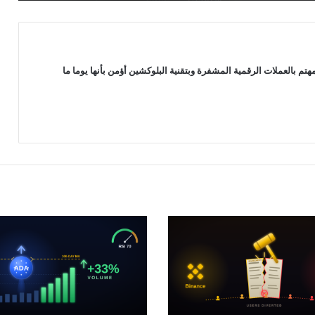
أربع عوامل قد تدفع سعر البيتكوين
لمواصلة الهبوط الأسبوع المقبل: التفاصيل
سعر البيتكوين يتماسك عند 63 ألف دولار
 بالعملات الرقمية المشفرة وبتقنية البلوكشين أؤمن بأنها يوما ما
وعملتان بديلتان تخطفان الأضواء
التاريخ لا يصب في صالح البيتكوين هل
سيبدأ أسوأ أشهره مع دخول أغسطس؟