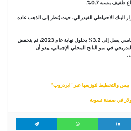
طفيف بنسبة 0.7%.
لمواصلة الهبوط الأسبوع المقبل: التفاصيل
ر البنك الاحتياطي الفيدرالي، حيث يُنظر إلى الذهب عادة
سعر البيتكوين يتماسك عند 63 ألف دولار
وعملتان بديلتان تخطفان الأضواء
مع توقعات البنك الاحتياطي الفيدرالي بمعدل تضخم أساسي يصل إلى 3.2% بحلول نهاية عام 2023، ثم ينخفض
2، إلى جانب التباطؤ التدريجي في نمو الناتج المحلي الإجمالي، يبدو أن
التاريخ لا يصب في صالح البيتكوين هل
.
سيبدأ أسوأ أشهره مع دخول أغسطس؟
ثلاث مؤشرات تحذر من تراجع جديد
للبيتكوين: هل يقترب اختبار مستوى 60
ألف دولار؟
موجة رابعة من هجمات محافظ “Coldcard”
تعرض 449 بيتكوين للخطر
Telegram
WhatsApp
LinkedIn
Tw
أربع عوامل قد تدفع سعر البيتكوين