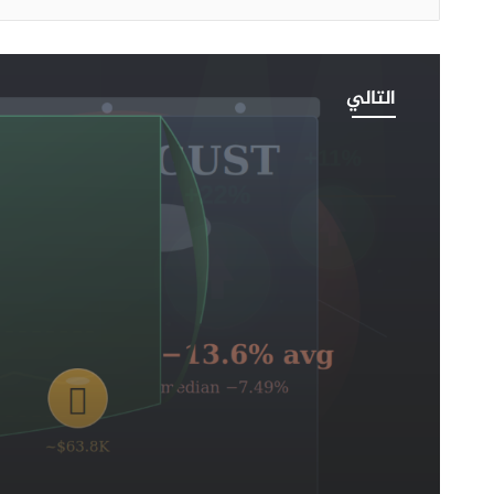
التاريخ
لا
التالي
يصب
في
صالح
البيتكوين
أخبار العملات الرقمية
هل
2026-07-31
سيبدأ
التاريخ لا يصب في صالح البيتكوين هل سيبدأ 
أسوأ
أشهره مع دخول أغسطس؟
أشهره
مع
دخول
أغسطس؟