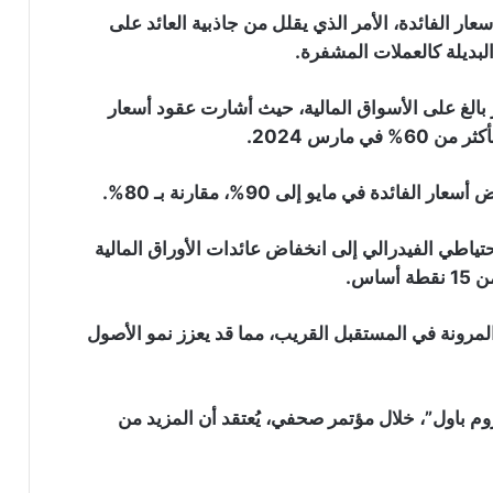
سعار الفائدة، الأمر الذي يقلل من جاذبية العائد على
البديلة كالعملات المشفرة.
ثر بالغ على الأسواق المالية، حيث أشارت عقود أسعار
مارس 2024.
دة في مايو إلى 90%، مقارنة بـ 80%.
احتياطي الفيدرالي إلى انخفاض عائدات الأوراق المالية
اس.
ثلاث مؤشرات تحذر من تراجع جديد
للبيتكوين: هل يقترب اختبار مستوى 60
ألف دولار؟
 المرونة في المستقبل القريب، مما قد يعزز نمو الأصول
موجة رابعة من هجمات محافظ “Coldcard”
تعرض 449 بيتكوين للخطر
وم باول”، خلال مؤتمر صحفي، يُعتقد أن المزيد من
أربع عوامل قد تدفع سعر البيتكوين