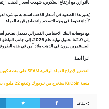
بالتوازي مع ارتفاع البيتكوين، شهدت أسعار الذهب ارتفاع 
يُعتبر هذا الصعود في أسعار الذهب استجابة مباشرة لقرا
كأداة تحوط في وجه التضخم وانخفاض قيمة العملة.
إلى 2.0% بحلول نهاية عام 026
المستثمرين يرون في الذهب ملاذ آمن في هذه الظروف
اقرأ أيضا:
التحضير لإدراج العملة الرقمية SEAM على منصة كوين بيس والتخطيط لتوزيعها عبر “ايردروب”
منصة KuCoin ستخرج من نيويورك وتدفع 22 مليون دولار في صفقة تسوية
itter
Facebook
شاركها