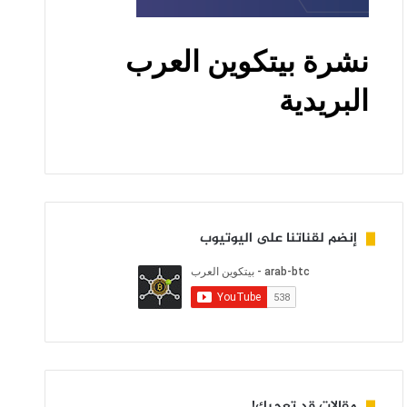
إنضم لقناتنا على اليوتيوب
مقالات قد تعجبك!