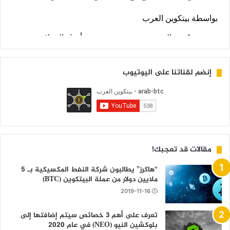
إنضم لقناتنا على اليوتيوب
مقالات قد تعجبك!
“هاكرز” يطالبون شركة النفط المكسيكية بـ 5
ملايين دولار من عملة البيتكوين (BTC)
2019-11-16
تعرف على أهم 3 خصائص سيتم إضافتها إلى
بلوكشين النيو (NEO) في عام 2020