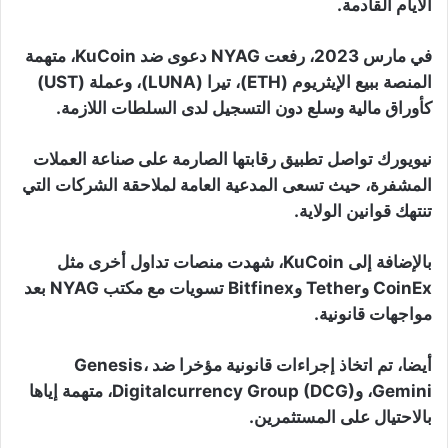
الأيام القادمة.
في مارس 2023، رفعت NYAG دعوى ضد KuCoin، متهمة
المنصة ببيع الإيثريوم (ETH)، تيرا (LUNA)، وعملة (UST)
كأوراق مالية وسلع دون التسجيل لدى السلطات اللازمة.
نيويورك تواصل تطبيق رقابتها الصارمة على صناعة العملات
المشفرة، حيث تسعى المدعية العامة لملاحقة الشركات التي
تنتهك قوانين الولاية.
بالإضافة إلى KuCoin، شهدت منصات تداول أخرى مثل
CoinEx وTether وBitfinex تسويات مع مكتب NYAG بعد
مواجهات قانونية.
أيضا، تم اتخاذ إجراءات قانونية مؤخرا ضد Genesis،
Gemini، وDigitalcurrency Group (DCG)، متهمة إياها
بالاحتيال على المستثمرين.