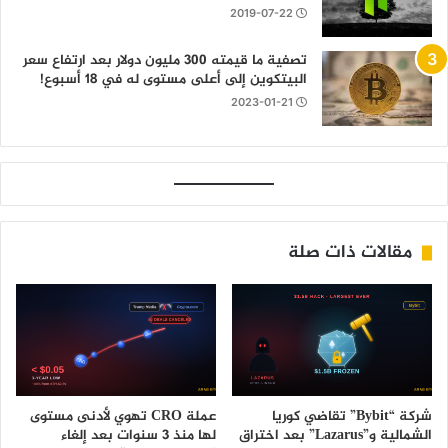
2019-07-22
تصفية ما قيمته 300 مليون دولار بعد ارتفاع سعر
البيتكوين إلى أعلى مستوى له في 18 أسبوع!
2023-01-21
مقالات ذات صلة
شركة “Bybit” تقاضي كوريا
عملة CRO تهوي لأدنى مستوى
الشمالية و”Lazarus” بعد اختراق
لها منذ 3 سنوات بعد إلغاء