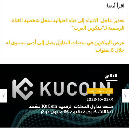
اقرأ أيضا:
تحذير عاجل: الانتباه إلى قناة احتيالية تنتحل شخصية القناة
الرسمية لـ”بيتكوين العرب”
عرض البيتكوين في منصات التداول يصل إلى أدنى مستوى له
خلال 6 سنوات
نصة
داول
التالي
لعملات
لرقمية
KuCoi
أخبار العملات الرقمية
شهد
2023-10-02
دفقات
منصة تداول العملات الرقمية KuCoin تشهد
ارجية
تدفقات خارجية بقيمة 116 مليون دولار
قيمة
11
ليون