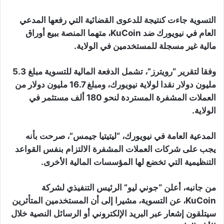
التسوية جاءت كنتيجة للدعوى القضائية التي رفعها المدعي
العام في نيويورك ضد KuCoin، متهما المنصة ببيع أوراق
مالية غير مسجلة للمستخدمين في الولاية.
وفقا لتقرير “رويترز”، تشمل الدفعة المالية للتسوية مبلغ 5.3
مليون دولار نقدا لولاية نيويورك، ومبلغ 16.7 مليون دولار من
العملات المشفرة المستردة لنحو 180 ألف مستثمر في
الولاية.
المدعية العامة في نيويورك، “ليتيتيا جيمس”، صرحت بأنه
يجب على شركات العملات المشفرة الالتزام بنفس القواعد
التنظيمية التي تخضع لها المؤسسات المالية الأخرى.
من جانبه، أعلن “جوني ليو” الرئيس التنفيذي لشركة
KuCoin، عن التسوية، مشيرا إلى أن المستخدمين المتأثرين
سيتلقون إشعار عبر البريد الإلكتروني أو الرسائل النصية خلال