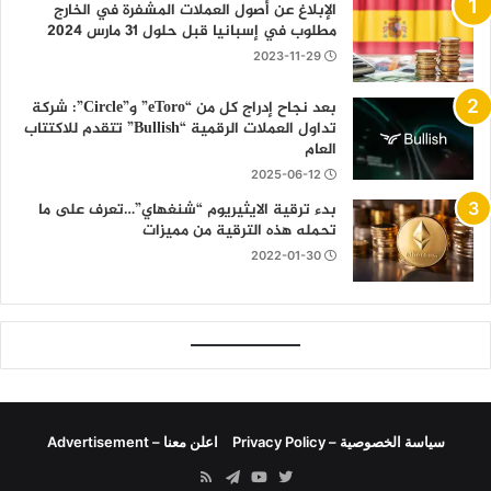
الإبلاغ عن أصول العملات المشفرة في الخارج
مطلوب في إسبانيا قبل حلول 31 مارس 2024
2023-11-29
بعد نجاح إدراج كل من “eToro” و”Circle”: شركة
تداول العملات الرقمية “Bullish” تتقدم للاكتتاب
العام
2025-06-12
بدء ترقية الايثيريوم “شنغهاي”…تعرف على ما
تحمله هذه الترقية من مميزات
2022-01-30
سياسة الخصوصية – Privacy Policy
اعلن معنا – Advertisement