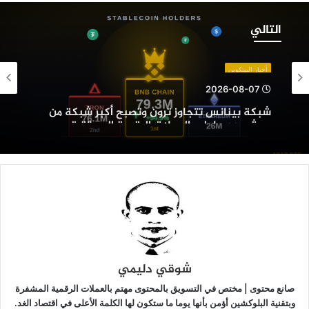
بكة
ينانس
التالي
تجاوز
رون
تصبح
أخبار البيتكوين
كبر
2026-08-07
بكة
شبكة بينانس تتجاوز ترون وتصبح أكبر شبكة من
ن
حيث عدد حاملي العملات الرقمية المستقرة
يث
دد
املي
لعملات
لرقمية
لمستقرة
شوقي دليمي
صانع محتوى | مختص في التسويق بالمحتوى مهتم بالعملات الرقمية المشفرة
وبتقنية البلوكشين أؤمن بأنها يوما ما ستكون لها الكلمة الأعلى في اقتصاد الغد.