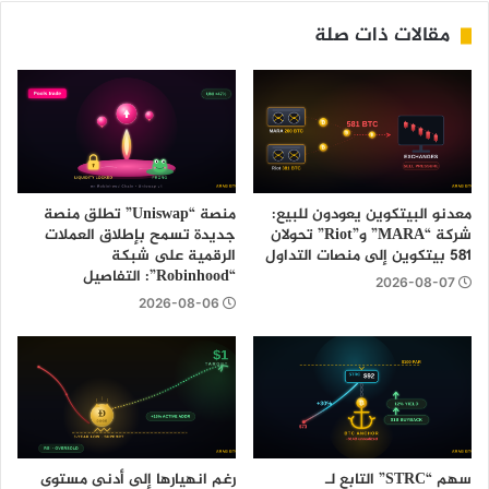
مقالات ذات صلة
معدنو البيتكوين يعودون للبيع:
منصة “Uniswap” تطلق منصة
شركة “MARA” و”Riot” تحولان
جديدة تسمح بإطلاق العملات
581 بيتكوين إلى منصات التداول
الرقمية على شبكة
“Robinhood”: التفاصيل
2026-08-07
2026-08-06
سهم “STRC” التابع لـ
رغم انهيارها إلى أدنى مستوى