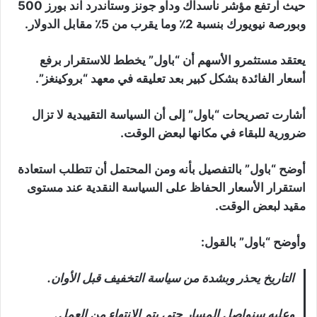
حيث ارتفع مؤشر ناسداك وداو جونز وستاندرد آند بورز 500
وبورصة نيويورك بنسبة 2٪ وما يقرب من 5٪ مقابل الدولار.
يعتقد مستثمرو الأسهم أن “باول” يخطط للاستقرار برفع
أسعار الفائدة بشكل كبير بعد تعليقه في معهد “بروكينغز”.
أشارت تصريحات “باول” إلى أن السياسة التقييدية لا تزال
ضرورية للبقاء في مكانها لبعض الوقت.
أوضح “باول” بالتفصيل بأنه ومن المحتمل أن تتطلب استعادة
استقرار الأسعار الحفاظ على السياسة النقدية عند مستوى
مقيد لبعض الوقت.
وأوضح “باول” بالقول:
التاريخ يحذر وبشدة من سياسة التخفيف قبل الأوان.
وعليه سنواصل المسار حتى يتم الانتهاء من العمل.