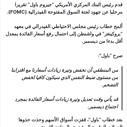
قدم رئيس البنك المركزي الأمريكي “جيروم باول” تقريرا
مرحليا عن جهود لجنة السوق المفتوحة الفيدرالية (FOMC).
ألمح خطاب رئيس مجلس الاحتياطي الفيدرالي في معهد
“بروكينغز” في واشنطن إلى احتمال رفع أسعار الفائدة بمعدل
أقل بدءا من ديسمبر.
صرح “باول”:
من المنطقي أن نخفض وتيرة زيادات أسعارنا مع اقترابنا
من مستوى ضبط النفس الذي سيكون كافيا لخفض
التضخم.
قد يأتي وقت تعديل وتيرة زيادات أسعار الفائدة بمجرد
اجتماع ديسمبر.
بعد خطاب “باول”، قفزت أسواق الأسهم وحذت حذوها
العملات الرقمية المشفرة والمعادن الثمينة.