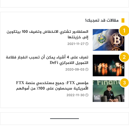
مقالات قد تعجبك!
السلفادور تشتري الانخفاض وتضيف 100 بيتكوين
إلى خزينتها
2021-11-27
تعرف على 4 أشياء يمكن أن تسبب انفجار فقاعة
التمويل اللامركزي DeFi
2020-09-03
مؤسس FTX: جميع مستخدمي منصة FTX
الأمريكية سيحصلون على 100٪ من أموالهم
2022-11-30