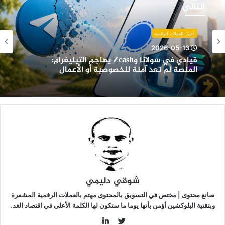
ي
التالي
ولانا
وZcash
هاجم
أخبار العملات الرقمية
لتيليغرام:
2026-05-13
لمنصة
قيادي في سولانا وZcash يهاجم التيليغرام:
م
المنصة لم تعد آمنة للخصوصية أو الأعمال
عد
منة
لخصوصية
و
لأعمال
شوقي دليمي
صانع محتوى | مختص في التسويق بالمحتوى مهتم بالعملات الرقمية المشفرة
وبتقنية البلوكشين أؤمن بأنها يوما ما ستكون لها الكلمة الأعلى في اقتصاد الغد.
LinkedIn