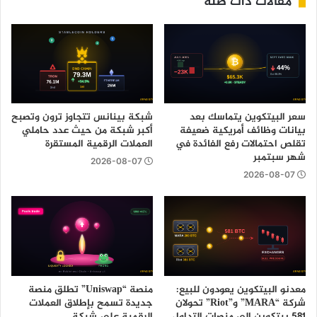
مقالات ذات صلة
سعر البيتكوين يتماسك بعد
شبكة بينانس تتجاوز ترون وتصبح
بيانات وظائف أمريكية ضعيفة
أكبر شبكة من حيث عدد حاملي
تقلص احتمالات رفع الفائدة في
العملات الرقمية المستقرة
شهر سبتمبر
2026-08-07
2026-08-07
معدنو البيتكوين يعودون للبيع:
منصة “Uniswap” تطلق منصة
شركة “MARA” و”Riot” تحولان
جديدة تسمح بإطلاق العملات
581 بيتكوين إلى منصات التداول
الرقمية على شبكة