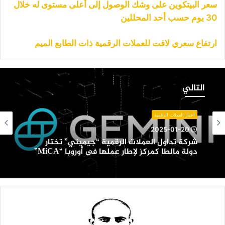
سعر البيتكوين على وشك الوصول إلى أعلى مستوى له خلال
30 يوم حسب أحد المحللين
ارتفاع سعري لافت للعملات الرقمية ذات الطابع الميم
ركة
داول
التالي
لعملات
لرقمية
جيميني”
أخبار العملات الرقمية
ختار
2025-01-20
ولة
شركة تداول العملات الرقمية “جيميني” تختار
الطا
دولة مالطا كمركز لإطار عملها في أوروبا “MiCA”
مركز
إطار
ملها
ي
وروبا
“MiC