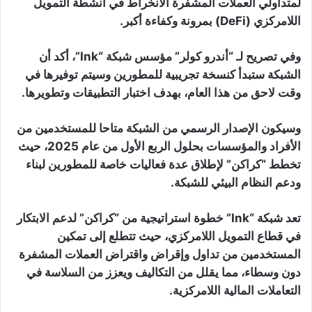
لمتداولي العملات المشفرة الانخراط في أنشطة التمويل
اللامركزي (DeFi) بمرونة وكفاءة أكبر.
وفي تصريح لـ “أندرو كولر” مؤسس شبكة “Ink”، أكد أن
الشبكة ستبدأ كنسخة تجريبية للمطورين وسيتم توفيرها في
وقت لاحق من هذا العام، بهدف اختبار التطبيقات وتطويرها.
وسيكون الإصدار الرسمي من الشبكة متاحا للمستخدمين من
الأفراد والمؤسسات بحلول الربع الأول من عام 2025، حيث
تخطط “كراكن” لإطلاق عدة فعاليات خاصة للمطورين لبناء
ودعم النظام البيئي للشبكة.
تعد شبكة “Ink” خطوة استراتيجية من “كراكن” لدعم الابتكار
في قطاع التمويل اللامركزي، حيث تتطلع إلى تمكين
المستخدمين من تداول وإقراض واقتراض العملات المشفرة
دون وسطاء، مما يقلل من التكاليف ويعزز من السلاسة في
التعاملات المالية اللامركزية.