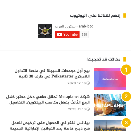
إنضم لقناتنا على اليوتيوب
مقالات قد تعجبك!
بيع أول مجمعات السيولة في منصة التداول
اللامركزي Polkastarter في ظرف 30 ثانية
2020-12-16
شركة Metaplanet تحقق صافي دخل معتبر خلال
الربع الثالث بفضل مكاسب البيتكوين: التفاصيل
2025-11-13
بينانس تفكر في الحصول على ترخيص للعمل
في دبي خاصة بعد القوانين الإماراتية الجديدة