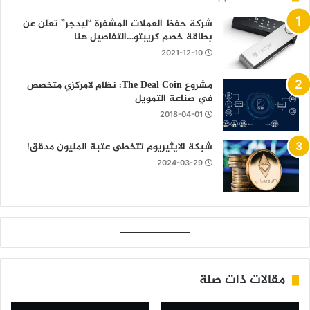
شركة حفظ العملات المشفرة “ليدجر” تعلن عن
بطاقة خصم كريبتو…التفاصيل هنا
2021-12-10
مشروع The Deal Coin: نظام لامركزي متخصص
في صناعة التمويل
2018-04-01
شبكة الايثيريوم تتخطى عتبة المليون مدقق!
2024-03-29
مقالات ذات صلة