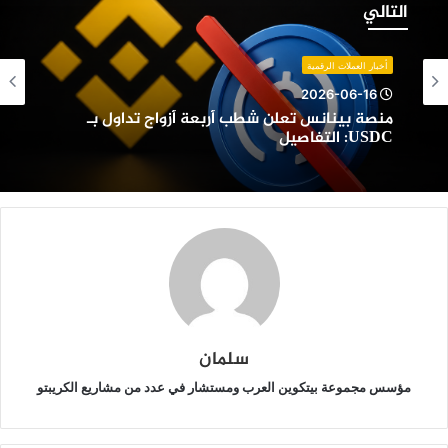
ينانس
التالي
علن
طب
ربعة
أخبار العملات الرقمية
زواج
2026-06-16
داول
منصة بينانس تعلن شطب أربعة أزواج تداول بـ
ـ
USDC: التفاصيل
USDC:
لتفاصيل
سلمان
مؤسس مجموعة بيتكوين العرب ومستشار في عدد من مشاريع الكريبتو