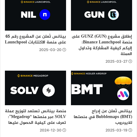
إطلاق مشروع GUNZ (GUN) على
بينانس تُعلن عن المشروع رقم 65
منصة Binance Launchpool:
على منصة الاكتتابات Launchpool
إليكم كيفية المشاركة وتداول
2025-03-20
العملة
2025-03-27
بينانس تُعلن عن إدراج
منصة بينانس تستعد لتوزيع عملة
Bubblemaps (BMT) في منصتها
SOLV عبر منصتها “Megadrop”:
للايردروب
تعرف على كيفية الحصول عليها
2024-12-30
2025-03-19