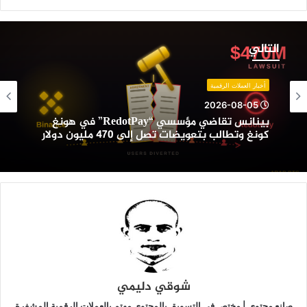
ينانس
قاضي
التالي
ؤسسي
“RedotPay”
ي
أخبار العملات الرقمية
ونغ
2026-08-05
ونغ
بينانس تقاضي مؤسسي “RedotPay” في هونغ
تطالب
كونغ وتطالب بتعويضات تصل إلى 470 مليون دولار
تعويضات
صل
لى
47
ليون
ولار
شوقي دليمي
صانع محتوى | مختص في التسويق بالمحتوى مهتم بالعملات الرقمية المشفرة