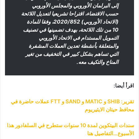
إلى البرلمان الأوروبي والمجلس الأوروبي
حسب الاقتضاء، اقتراحا تشريعيا لتعديل اللائحة
(الاتحاد الأوروبي) 2020/852، وفقا للمادة
10 من تلك اللائحة، بهدف تضمينها في تصنيف
التمويل المستدام في الاتحاد الأوروبي
والمتعلقة بأنشطة تعدين العملات المشفرة
التي تساهم بشكل كبير في التخفيف من تغير
المناخ والتكيف معه.
اقرأ أيضا:
تقرير: SHIB و MATIC و SAND و FTT عملات حاضرة في
محافظ حيتان الايثيريوم
سندات البيتكوين لمدة 10 سنوات ستطرح في السلفادور هذا
الأسبوع…التفاصيل هنا