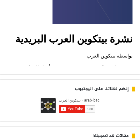
إنضم لقناتنا على اليوتيوب
مقالات قد تعجبك!