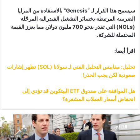
سيسمح هذا القرار لـ “Genesis” بالاستفادة من المزايا
الضريبية المرتبطة بخسائر التشغيل الفيدرالية المرحّلة
(NOLs) التي تقدر بنحو 700 مليون دولار، مما يعزز القيمة
المحتملة للشركة.
اقرأ أيضا:
تحليل: مقاييس التحليل الفني لـ سولانا (SOL) تظهر إشارات
صعودية لكن يجب الحذر!
هل الموافقة على صندوق ETF البيتكوين قد تؤدي إلى
انخفاض أسعار العملات المشفرة؟
ركة
“Gemini”
التالي
سرح
10٪