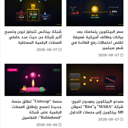
سعر البيتكوين يتماسك بعد
شبكة بينانس تتجاوز ترون وتصبح
بيانات وظائف أمريكية ضعيفة
أكبر شبكة من حيث عدد حاملي
تقلص احتمالات رفع الفائدة في
العملات الرقمية المستقرة
شهر سبتمبر
2026-08-07
2026-08-07
معدنو البيتكوين يعودون للبيع:
منصة “Uniswap” تطلق منصة
شركة “MARA” و”Riot” تحولان
جديدة تسمح بإطلاق العملات
581 بيتكوين إلى منصات التداول
الرقمية على شبكة
“Robinhood”: التفاصيل
2026-08-07
2026-08-06