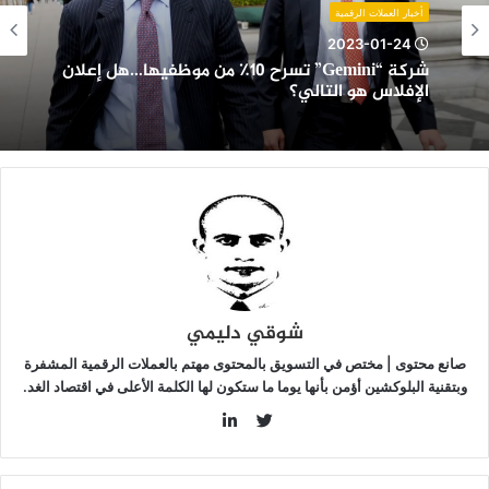
ن
أخبار العملات الرقمية
وظفيها…
2023-01-24
ل
شركة “Gemini” تسرح 10٪ من موظفيها…هل إعلان
علان
الإفلاس هو التالي؟
لإفلاس
و
لتالي؟
شوقي دليمي
صانع محتوى | مختص في التسويق بالمحتوى مهتم بالعملات الرقمية المشفرة
وبتقنية البلوكشين أؤمن بأنها يوما ما ستكون لها الكلمة الأعلى في اقتصاد الغد.
LinkedIn
Twitter