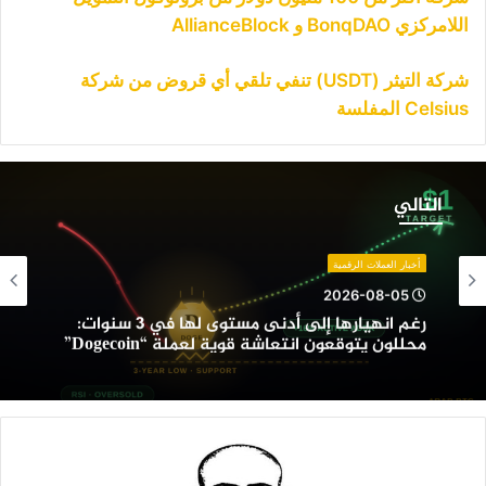
اللامركزي BonqDAO و AllianceBlock
شركة التيثر (USDT) تنفي تلقي أي قروض من شركة
Celsius المفلسة
غم
نهيارها
التالي
لى
دنى
ستوى
أخبار العملات الرقمية
ها
2026-08-05
ي
رغم انهيارها إلى أدنى مستوى لها في 3 سنوات:
محللون يتوقعون انتعاشة قوية لعملة “Dogecoin”
نوات:
حللون
توقعون
نتعاشة
وية
عملة