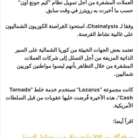
العملات المشفرة من أجل تمويل نظام “كيم جونغ أون”
حسب ما أخبرت به رويترز في وقت سابق.
وفقا لـ Chainalysis، استحوذ القراصنة الكوريون الشماليون
على غالبية نشاط القرصنة.
تعتمد بعض الجهات الخبيثة من كوريا الشمالية على السير
الذاتية المزيفة من أجل التسلل إلى شركات العملات
المشفرة من خلال التظاهر بأنهم ليسوا مواطنين كوريين
شماليين.
كانت مجموعة “Lazarus” تستخدم خدمة خلط “Tornado
Cash”، هذه الأخيرة فُرضت عليها عقوبات من قبل السلطات
الأمريكية.
اقرأ أيضا:
سرقة أكثر من 100 مليون دولار من بروتوكول التمويل