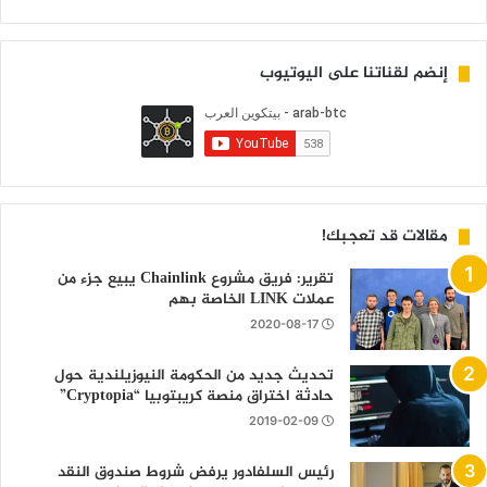
إنضم لقناتنا على اليوتيوب
مقالات قد تعجبك!
تقرير: فريق مشروع Chainlink يبيع جزء من
عملات LINK الخاصة بهم
2020-08-17
تحديث جديد من الحكومة النيوزيلندية حول
حادثة اختراق منصة كريبتوبيا “Cryptopia”
2019-02-09
رئيس السلفادور يرفض شروط صندوق النقد