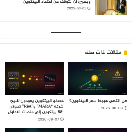
ويصرح: لن نتوقف عن اعتماد البيتكوين
2025-03-05
مقالات ذات صلة
هل انتهى هبوط سعر البيتكوين؟
معدنو البيتكوين يعودون للبيع:
شركة “MARA” و”Riot” تحولان
2026-08-08
581 بيتكوين إلى منصات التداول
2026-08-07