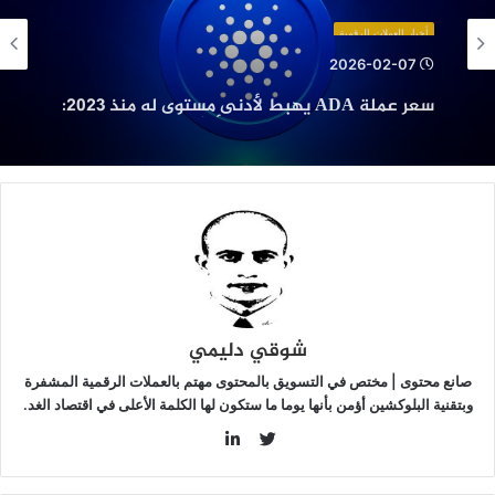
هبط
أدنى
أخبار العملات الرقمية
ستوى
2026-02-07
ه
سعر عملة ADA يهبط لأدنى مستوى له منذ 2023:
نذ
مالتالي? هل سيتراجع السعر أكثر؟
2023:
التالي?
ل
يتراجع
لسعر
كثر؟
شوقي دليمي
صانع محتوى | مختص في التسويق بالمحتوى مهتم بالعملات الرقمية المشفرة
وبتقنية البلوكشين أؤمن بأنها يوما ما ستكون لها الكلمة الأعلى في اقتصاد الغد.
LinkedIn
Twitter