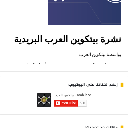
إنضم لقناتنا على اليوتيوب
مقالات قد تعجبك!