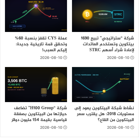
شركة “ستراتيجي” تبيع 1690
عملة CYS تقفز بنسبة 60%
بيتكوين وتستخدم العائدات
وتحقق قمة تاريخية جديدة:
لإعادة شراء أسهم STRC
إليكم السبب!
2026-08-10
2026-08-10
نشاط شبكة البيتكوين يعود إلى
شركة “H100 Group” تضاعف
مستويات 2018: هل يقترب سعر
حيازتها من البيتكوين بصفقة
البيتكوين من القاع؟
قياسية بقيمة 154 مليون دولار
2026-08-10
2026-08-10