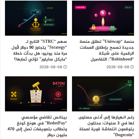
منصة “Uniswap” تطلق منصة
سهم “STRC” التابع لـ
جديدة تسمح بإطلاق العملات
“Strategy” يتجاوز 90 دولار لأول
الرقمية على شبكة
مرة منذ يونيو: هل بدأت خطة
“Robinhood”: التفاصيل
“مايكل سايلور” تؤتي ثمارها؟
2026-08-06
2026-08-06
رغم انهيارها إلى أدنى مستوى
بينانس تقاضي مؤسسي
لها في 3 سنوات: محللون
“RedotPay” في هونغ كونغ
يتوقعون انتعاشة قوية لعملة
وتطالب بتعويضات تصل إلى 470
“Dogecoin”
مليون دولار